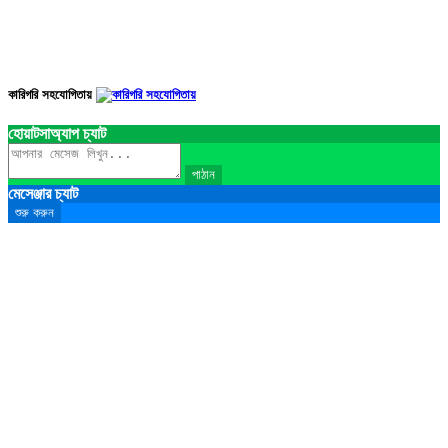
কারিগরি সহযোগিতায়
হোয়াটসাঅ্যাপ চ্যাট
পাঠান
মেসেঞ্জার চ্যাট
শুরু করুন