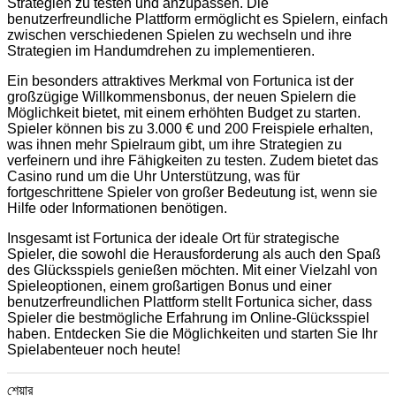
Strategien zu testen und anzupassen. Die
benutzerfreundliche Plattform ermöglicht es Spielern, einfach
zwischen verschiedenen Spielen zu wechseln und ihre
Strategien im Handumdrehen zu implementieren.
Ein besonders attraktives Merkmal von Fortunica ist der
großzügige Willkommensbonus, der neuen Spielern die
Möglichkeit bietet, mit einem erhöhten Budget zu starten.
Spieler können bis zu 3.000 € und 200 Freispiele erhalten,
was ihnen mehr Spielraum gibt, um ihre Strategien zu
verfeinern und ihre Fähigkeiten zu testen. Zudem bietet das
Casino rund um die Uhr Unterstützung, was für
fortgeschrittene Spieler von großer Bedeutung ist, wenn sie
Hilfe oder Informationen benötigen.
Insgesamt ist Fortunica der ideale Ort für strategische
Spieler, die sowohl die Herausforderung als auch den Spaß
des Glücksspiels genießen möchten. Mit einer Vielzahl von
Spieleoptionen, einem großartigen Bonus und einer
benutzerfreundlichen Plattform stellt Fortunica sicher, dass
Spieler die bestmögliche Erfahrung im Online-Glücksspiel
haben. Entdecken Sie die Möglichkeiten und starten Sie Ihr
Spielabenteuer noch heute!
শেয়ার