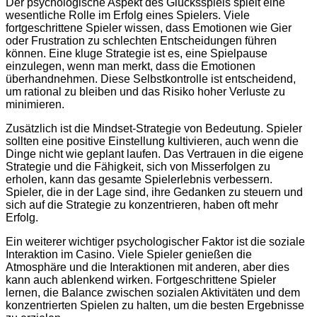
Der psychologische Aspekt des Glücksspiels spielt eine
wesentliche Rolle im Erfolg eines Spielers. Viele
fortgeschrittene Spieler wissen, dass Emotionen wie Gier
oder Frustration zu schlechten Entscheidungen führen
können. Eine kluge Strategie ist es, eine Spielpause
einzulegen, wenn man merkt, dass die Emotionen
überhandnehmen. Diese Selbstkontrolle ist entscheidend,
um rational zu bleiben und das Risiko hoher Verluste zu
minimieren.
Zusätzlich ist die Mindset-Strategie von Bedeutung. Spieler
sollten eine positive Einstellung kultivieren, auch wenn die
Dinge nicht wie geplant laufen. Das Vertrauen in die eigene
Strategie und die Fähigkeit, sich von Misserfolgen zu
erholen, kann das gesamte Spielerlebnis verbessern.
Spieler, die in der Lage sind, ihre Gedanken zu steuern und
sich auf die Strategie zu konzentrieren, haben oft mehr
Erfolg.
Ein weiterer wichtiger psychologischer Faktor ist die soziale
Interaktion im Casino. Viele Spieler genießen die
Atmosphäre und die Interaktionen mit anderen, aber dies
kann auch ablenkend wirken. Fortgeschrittene Spieler
lernen, die Balance zwischen sozialen Aktivitäten und dem
konzentrierten Spielen zu halten, um die besten Ergebnisse