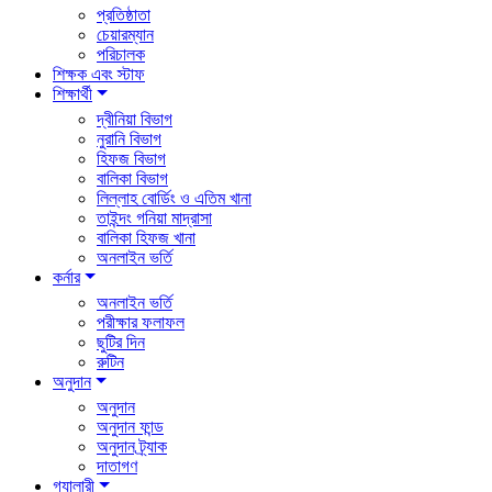
প্রতিষ্ঠাতা
চেয়ারম্যান
পরিচালক
শিক্ষক এবং স্টাফ
শিক্ষার্থী
দ্বীনিয়া বিভাগ
নুরানি বিভাগ
হিফজ বিভাগ
বালিকা বিভাগ
লিল্লাহ বোর্ডিং ও এতিম খানা
তাইন্দং গনিয়া মাদ্রাসা
বালিকা হিফজ খানা
অনলাইন ভর্তি
কর্নার
অনলাইন ভর্তি
পরীক্ষার ফলাফল
ছুটির দিন
রুটিন
অনুদান
অনুদান
অনুদান ফান্ড
অনুদান ট্র্যাক
দাতাগণ
গ্যালারী