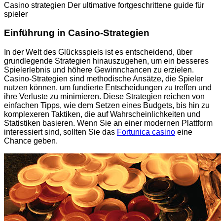
Casino strategien Der ultimative fortgeschrittene guide für
spieler
Einführung in Casino-Strategien
In der Welt des Glücksspiels ist es entscheidend, über
grundlegende Strategien hinauszugehen, um ein besseres
Spielerlebnis und höhere Gewinnchancen zu erzielen.
Casino-Strategien sind methodische Ansätze, die Spieler
nutzen können, um fundierte Entscheidungen zu treffen und
ihre Verluste zu minimieren. Diese Strategien reichen von
einfachen Tipps, wie dem Setzen eines Budgets, bis hin zu
komplexeren Taktiken, die auf Wahrscheinlichkeiten und
Statistiken basieren. Wenn Sie an einer modernen Plattform
interessiert sind, sollten Sie das
Fortunica casino
eine
Chance geben.