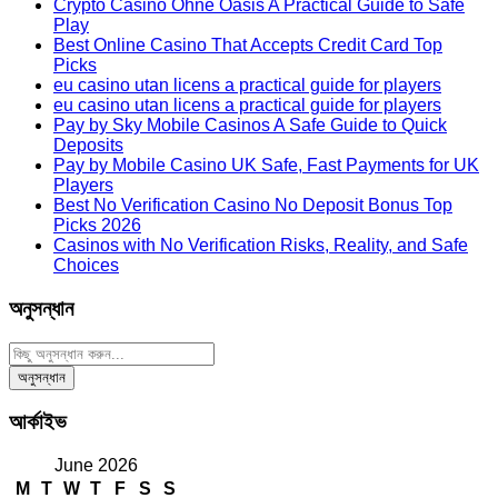
Crypto Casino Ohne Oasis A Practical Guide to Safe
Play
Best Online Casino That Accepts Credit Card Top
Picks
eu casino utan licens a practical guide for players
eu casino utan licens a practical guide for players
Pay by Sky Mobile Casinos A Safe Guide to Quick
Deposits
Pay by Mobile Casino UK Safe, Fast Payments for UK
Players
Best No Verification Casino No Deposit Bonus Top
Picks 2026
Casinos with No Verification Risks, Reality, and Safe
Choices
অনুসন্ধান
আর্কাইভ
June 2026
M
T
W
T
F
S
S