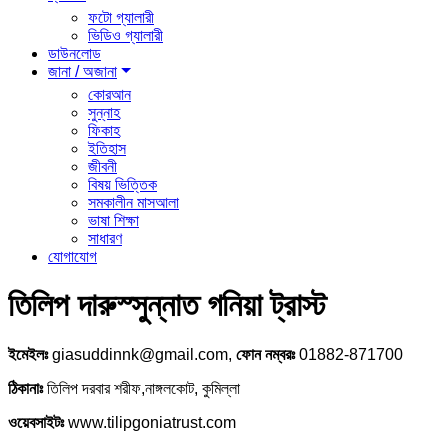
ফটো গ্যালারী
ভিডিও গ্যালারী
ডাউনলোড
জানা / অজানা
কোরআন
সুন্নাহ
ফিকাহ
ইতিহাস
জীবনী
বিষয় ভিত্তিক
সমকালীন মাসআলা
ভাষা শিক্ষা
সাধারণ
যোগাযোগ
তিলিপ দারুস্সুন্নাত গনিয়া ট্রাস্ট
ইমেইলঃ
giasuddinnk@gmail.com,
ফোন নম্বরঃ
01882-871700
ঠিকানাঃ
তিলিপ দরবার শরীফ,নাঙ্গলকোট, কুমিল্লা
ওয়েবসাইটঃ
www.tilipgoniatrust.com