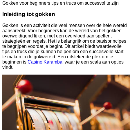
Gokken voor beginners tips en trucs om succesvol te zijn
Inleiding tot gokken
Gokken is een activiteit die veel mensen over de hele wereld
aanspreekt. Voor beginners kan de wereld van het gokken
overweldigend lijken, met een overvloed aan spellen,
strategieën en regels. Het is belangrijk om de basisprincipes
te begrijpen voordat je begint. Dit artikel biedt waardevolle
tips en trucs die je kunnen helpen om een succesvolle start
te maken in de gokwereld. Een uitstekende plek om te
beginnen is
Casino Karamba
, waar je een scala aan opties
vindt.