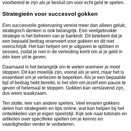
voorbereid te zijn als je besluit om voor echt geld te spelen.
Strategieën voor succesvol gokken
Een succesvolle gokervaring vereist meer dan alleen geluk;
strategisch denken is ook belangrijk. Een veelgebruikte
strategie is het beheren van je bankroll. Dit betekent dat je
een bepaald bedrag reserveert voor gokken en dit niet
overschrijdt. Het kan helpen om je uitgaven te splitsen in
sessies, zodat je niet in de verleiding komt om al je geld in
één keer uit te geven.
Daarnaast is het belangrijk om te weten wanneer je moet
stoppen. Dit kan moeilijk zijn, vooral als je wint, maar het is
essentieel om je verliezen te beperken. Als je een bepaalde
tijd of bedrag hebt bereikt, is het slim om jezelf een pauze te
geven of helemaal te stoppen. Gokken kan verslavend zijn,
dus wees waakzaam.
Ten slotte, leer van andere spelers. Veel ervaren gokkers
delen hun strategieën en tips online, wat kan helpen bij het
ontwikkelen van je eigen speelstijl. Kijk ook naar tutorials en
artikelen over specifieke spellen om je kennis en
vaardigheden verder te verbeteren.