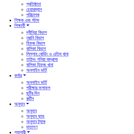
প্রতিষ্ঠাতা
চেয়ারম্যান
পরিচালক
শিক্ষক এবং স্টাফ
শিক্ষার্থী
দ্বীনিয়া বিভাগ
নুরানি বিভাগ
হিফজ বিভাগ
বালিকা বিভাগ
লিল্লাহ বোর্ডিং ও এতিম খানা
তাইন্দং গনিয়া মাদ্রাসা
বালিকা হিফজ খানা
অনলাইন ভর্তি
কর্নার
অনলাইন ভর্তি
পরীক্ষার ফলাফল
ছুটির দিন
রুটিন
অনুদান
অনুদান
অনুদান ফান্ড
অনুদান ট্র্যাক
দাতাগণ
গ্যালারী