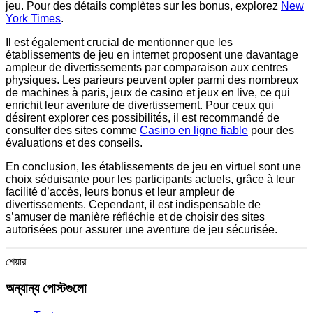
jeu. Pour des détails complètes sur les bonus, explorez
New
York Times
.
Il est également crucial de mentionner que les
établissements de jeu en internet proposent une davantage
ampleur de divertissements par comparaison aux centres
physiques. Les parieurs peuvent opter parmi des nombreux
de machines à paris, jeux de casino et jeux en live, ce qui
enrichit leur aventure de divertissement. Pour ceux qui
désirent explorer ces possibilités, il est recommandé de
consulter des sites comme
Casino en ligne fiable
pour des
évaluations et des conseils.
En conclusion, les établissements de jeu en virtuel sont une
choix séduisante pour les participants actuels, grâce à leur
facilité d’accès, leurs bonus et leur ampleur de
divertissements. Cependant, il est indispensable de
s’amuser de manière réfléchie et de choisir des sites
autorisées pour assurer une aventure de jeu sécurisée.
শেয়ার
অন্যান্য পোস্টগুলো