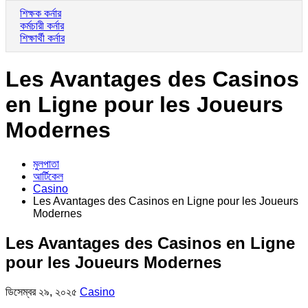
শিক্ষক কর্নার
কর্মচারী কর্নার
শিক্ষার্থী কর্নার
Les Avantages des Casinos
en Ligne pour les Joueurs
Modernes
মুলপাতা
আর্টিকেল
Casino
Les Avantages des Casinos en Ligne pour les Joueurs
Modernes
Les Avantages des Casinos en Ligne
pour les Joueurs Modernes
ডিসেম্বর ২৯, ২০২৫
Casino