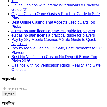
Test
Online Casinos with Interac Withdrawals A Practical
Guide (2)
Crypto Casino Ohne Oasis A Practical Guide to Safe
Play
Best Online Casino That Accepts Credit Card Top
Picks
eu casino utan licens a practical guide for players
eu casino utan licens a practical guide for players
Pay by Sky Mobile Casinos A Safe Guide to Quick
Deposits
Pay by Mobile Casino UK Safe, Fast Payments for UK
Players
Best No Verification Casino No Deposit Bonus Top
Picks 2026
Casinos with No Verification Risks, Reality, and Safe
Choices
অনুসন্ধান
আর্কাইভ