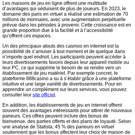
Les maisons de jeu en ligne offrent une multitude
d’avantages qui séduisent de plus de joueurs. En 2023, le
domaine des paris en virtuel a réalisé une estimation de 70
millions de monnaies, avec une augmentation perpétuelle
prévue dans les périodes à provenir. Cette croissance est en
grande proportion due à la facilité et à l’accessibilité
qu’offrent ces espaces.
Un des principaux atouts des casinos en internet est la
possibilité de s’amuser à tout moment et de quelque dans
n’importe quel endroit. Les participants peuvent accéder à
leurs divertissements favoris depuis leur appareil mobile ou
leur PC, ce qui supprime le besoin de se rendre vers un
établissement de jeu matériel. Par exemple concret, le
plateforme 888casino a su à s’établir grâce à une plateforme
intuitive et une large variété de divertissements. Pour en
apprendre un complément sur leurs services, vous pouvez
consulter leur
site officiel
.
En addition, les établissements de jeu en internet offrent
souvent des avantages intéressants pour attirer de nouveaux
parieurs. Ces offres peuvent inclure des bonus de
bienvenue, des parties offerts et des plans de loyauté. Selon
une analyse de Statista, 45 % des parieurs en virtuel
soutiennent que les bonus affectent leur choix de maison de