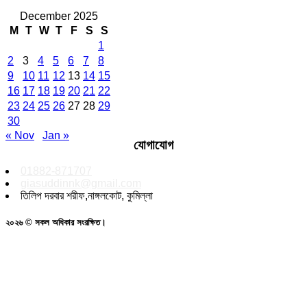
December 2025
M
T
W
T
F
S
S
1
2
3
4
5
6
7
8
9
10
11
12
13
14
15
16
17
18
19
20
21
22
23
24
25
26
27
28
29
30
« Nov
Jan »
যোগাযোগ
01882-871707
giasuddinnk@gmail.com
তিলিপ দরবার শরীফ,নাঙ্গলকোট, কুমিল্লা
২০২৬ © সকল অধিকার সংরক্ষিত।