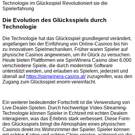
Technologie im Glücksspiel Revolutioniert sie die
Spielerfahrung
Die Evolution des Glücksspiels durch
Technologie
Die Technologie hat das Glücksspiel grundlegend verändert,
angefangen bei der Einführung von Online-Casinos bis hin
zu innovativen Spielmechaniken. Früher waren Spieler auf
physische Casinos angewiesen, um ihr Glück zu versuchen.
Heute bieten Plattformen wie SpinWinera Casino über 6.000
verschiedene Spiele, die durch modernste Software
unterstützt werden, und erlauben es Spielern, jederzeit und
überall auf
https://spinwinera-casino.at/
zuzugreifen, was den
Zugang zum Glücksspiel enorm vereinfacht.
Ein weiterer bedeutender Fortschritt ist die Verwendung von
Live-Dealer-Spielen. Durch hochwertige Video-Streaming-
Technologie können Spieler in Echtzeit mit echten Dealern
interagieren, was das Erlebnis stark verbessert. Diese Form
des Glücksspiels bringt die Atmosphäre eines physischen
Casinos direkt ins Wohnzimmer der Spieler. Spieler können
mit echten Karten und echten Chips spielen, während sie die