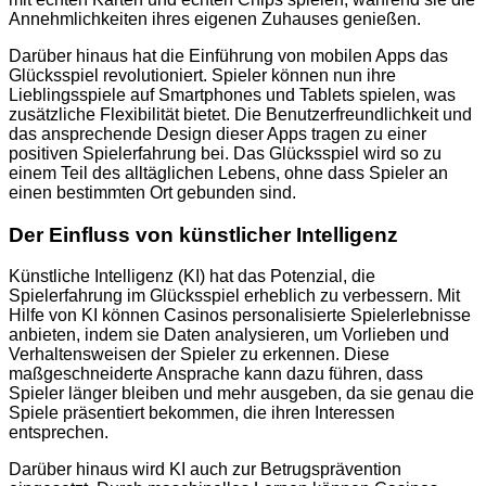
Annehmlichkeiten ihres eigenen Zuhauses genießen.
Darüber hinaus hat die Einführung von mobilen Apps das
Glücksspiel revolutioniert. Spieler können nun ihre
Lieblingsspiele auf Smartphones und Tablets spielen, was
zusätzliche Flexibilität bietet. Die Benutzerfreundlichkeit und
das ansprechende Design dieser Apps tragen zu einer
positiven Spielerfahrung bei. Das Glücksspiel wird so zu
einem Teil des alltäglichen Lebens, ohne dass Spieler an
einen bestimmten Ort gebunden sind.
Der Einfluss von künstlicher Intelligenz
Künstliche Intelligenz (KI) hat das Potenzial, die
Spielerfahrung im Glücksspiel erheblich zu verbessern. Mit
Hilfe von KI können Casinos personalisierte Spielerlebnisse
anbieten, indem sie Daten analysieren, um Vorlieben und
Verhaltensweisen der Spieler zu erkennen. Diese
maßgeschneiderte Ansprache kann dazu führen, dass
Spieler länger bleiben und mehr ausgeben, da sie genau die
Spiele präsentiert bekommen, die ihren Interessen
entsprechen.
Darüber hinaus wird KI auch zur Betrugsprävention