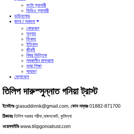
ফটো গ্যালারী
ভিডিও গ্যালারী
ডাউনলোড
জানা / অজানা
কোরআন
সুন্নাহ
ফিকাহ
ইতিহাস
জীবনী
বিষয় ভিত্তিক
সমকালীন মাসআলা
ভাষা শিক্ষা
সাধারণ
যোগাযোগ
তিলিপ দারুস্সুন্নাত গনিয়া ট্রাস্ট
ইমেইলঃ
giasuddinnk@gmail.com,
ফোন নম্বরঃ
01882-871700
ঠিকানাঃ
তিলিপ দরবার শরীফ,নাঙ্গলকোট, কুমিল্লা
ওয়েবসাইটঃ
www.tilipgoniatrust.com