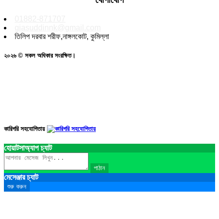
01882-871707
giasuddinnk@gmail.com
তিলিপ দরবার শরীফ,নাঙ্গলকোট, কুমিল্লা
২০২৬ © সকল অধিকার সংরক্ষিত।
কারিগরি সহযোগিতায়
হোয়াটসাঅ্যাপ চ্যাট
পাঠান
মেসেঞ্জার চ্যাট
শুরু করুন