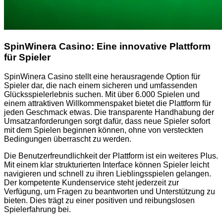
SpinWinera Casino: Eine innovative Plattform
für Spieler
SpinWinera Casino stellt eine herausragende Option für
Spieler dar, die nach einem sicheren und umfassenden
Glücksspielerlebnis suchen. Mit über 6.000 Spielen und
einem attraktiven Willkommenspaket bietet die Plattform für
jeden Geschmack etwas. Die transparente Handhabung der
Umsatzanforderungen sorgt dafür, dass neue Spieler sofort
mit dem Spielen beginnen können, ohne von versteckten
Bedingungen überrascht zu werden.
Die Benutzerfreundlichkeit der Plattform ist ein weiteres Plus.
Mit einem klar strukturierten Interface können Spieler leicht
navigieren und schnell zu ihren Lieblingsspielen gelangen.
Der kompetente Kundenservice steht jederzeit zur
Verfügung, um Fragen zu beantworten und Unterstützung zu
bieten. Dies trägt zu einer positiven und reibungslosen
Spielerfahrung bei.