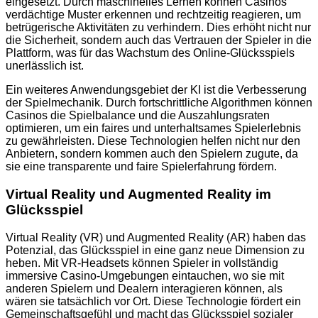
eingesetzt. Durch maschinelles Lernen können Casinos
verdächtige Muster erkennen und rechtzeitig reagieren, um
betrügerische Aktivitäten zu verhindern. Dies erhöht nicht nur
die Sicherheit, sondern auch das Vertrauen der Spieler in die
Plattform, was für das Wachstum des Online-Glücksspiels
unerlässlich ist.
Ein weiteres Anwendungsgebiet der KI ist die Verbesserung
der Spielmechanik. Durch fortschrittliche Algorithmen können
Casinos die Spielbalance und die Auszahlungsraten
optimieren, um ein faires und unterhaltsames Spielerlebnis
zu gewährleisten. Diese Technologien helfen nicht nur den
Anbietern, sondern kommen auch den Spielern zugute, da
sie eine transparente und faire Spielerfahrung fördern.
Virtual Reality und Augmented Reality im
Glücksspiel
Virtual Reality (VR) und Augmented Reality (AR) haben das
Potenzial, das Glücksspiel in eine ganz neue Dimension zu
heben. Mit VR-Headsets können Spieler in vollständig
immersive Casino-Umgebungen eintauchen, wo sie mit
anderen Spielern und Dealern interagieren können, als
wären sie tatsächlich vor Ort. Diese Technologie fördert ein
Gemeinschaftsgefühl und macht das Glücksspiel sozialer