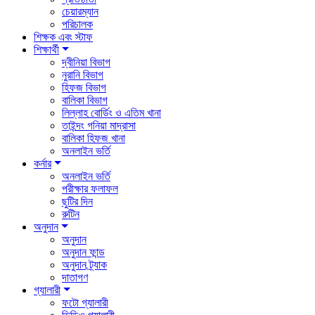
চেয়ারম্যান
পরিচালক
শিক্ষক এবং স্টাফ
শিক্ষার্থী
দ্বীনিয়া বিভাগ
নুরানি বিভাগ
হিফজ বিভাগ
বালিকা বিভাগ
লিল্লাহ বোর্ডিং ও এতিম খানা
তাইন্দং গনিয়া মাদ্রাসা
বালিকা হিফজ খানা
অনলাইন ভর্তি
কর্নার
অনলাইন ভর্তি
পরীক্ষার ফলাফল
ছুটির দিন
রুটিন
অনুদান
অনুদান
অনুদান ফান্ড
অনুদান ট্র্যাক
দাতাগণ
গ্যালারী
ফটো গ্যালারী