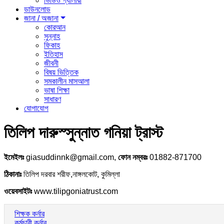
ভিডিও গ্যালারী
ডাউনলোড
জানা / অজানা
কোরআন
সুন্নাহ
ফিকাহ
ইতিহাস
জীবনী
বিষয় ভিত্তিক
সমকালীন মাসআলা
ভাষা শিক্ষা
সাধারণ
যোগাযোগ
তিলিপ দারুস্সুন্নাত গনিয়া ট্রাস্ট
ইমেইলঃ
giasuddinnk@gmail.com,
ফোন নম্বরঃ
01882-871700
ঠিকানাঃ
তিলিপ দরবার শরীফ,নাঙ্গলকোট, কুমিল্লা
ওয়েবসাইটঃ
www.tilipgoniatrust.com
শিক্ষক কর্নার
কর্মচারী কর্নার