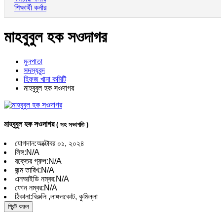
শিক্ষার্থী কর্নার
মাহবুবুল হক সওদাগর
মুলপাতা
সদস্যবৃন্দ
হিফজ খানা কমিটি
মাহবুবুল হক সওদাগর
মাহবুবুল হক সওদাগর
( সহ সভাপতি )
যোগদান:
অক্টোবর ০১, ২০২৪
লিঙ্গ:
N/A
রক্তের গ্রুপ:
N/A
জন্ম তারিখ:
N/A
এনআইডি নম্বর:
N/A
ফোন নম্বর:
N/A
ঠিকানা:
বিরুলি ,লাঙ্গলকোট, কুমিল্লা
প্রিন্ট করুন