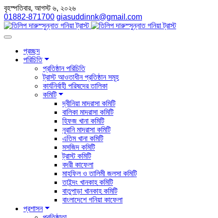
বৃহস্পতিবার, আগস্ট ৬, ২০২৬
01882-871700
giasuddinnk@gmail.com
প্রচ্ছদ
পরিচিতি
প্রতিষ্ঠান পরিচিতি
ট্রাস্ট আওতাধীন প্রতিষ্ঠান সমূহ
কার্যনির্বাহী পরিষদের তালিকা
কমিটি
দ্বীনিয়া মাদরাসা কমিটি
বালিকা মাদরাসা কমিটি
হিফজ খানা কমিটি
নূরানি মাদরাসা কমিটি
এতিম খানা কমিটি
মসজিদ কমিটি
ট্রাস্ট কমিটি
বদরী কাফেলা
মাহফিল ও তালিমী জলসা কমিটি
তাইন্দং খানকাহ কমিটি
বাতুপাড়া খানকাহ কমিটি
বাংলাদেশে গনিয়া কাফেলা
প্রশাসন
প্রতিষ্ঠাতা