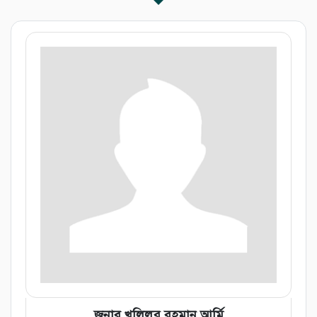
জনাব খলিলুর রহমান আর্মি