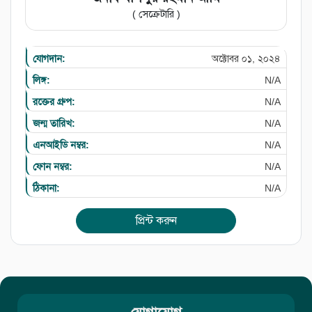
( সেক্রেটারি )
যোগদান:
অক্টোবর ০১, ২০২৪
লিঙ্গ:
N/A
রক্তের গ্রুপ:
N/A
জন্ম তারিখ:
N/A
এনআইডি নম্বর:
N/A
ফোন নম্বর:
N/A
ঠিকানা:
N/A
প্রিন্ট করুন