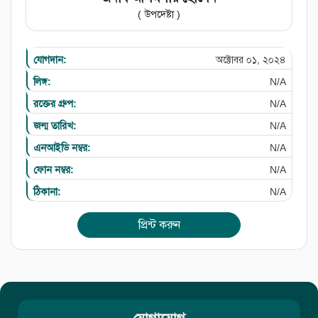
( উপদেষ্টা )
যোগদান:
অক্টোবর ০১, ২০২৪
লিঙ্গ:
N/A
রক্তের গ্রুপ:
N/A
জন্ম তারিখ:
N/A
এনআইডি নম্বর:
N/A
ফোন নম্বর:
N/A
ঠিকানা:
N/A
প্রিন্ট করুন