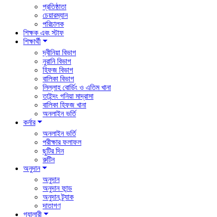
প্রতিষ্ঠাতা
চেয়ারম্যান
পরিচালক
শিক্ষক এবং স্টাফ
শিক্ষার্থী
দ্বীনিয়া বিভাগ
নুরানি বিভাগ
হিফজ বিভাগ
বালিকা বিভাগ
লিল্লাহ বোর্ডিং ও এতিম খানা
তাইন্দং গনিয়া মাদ্রাসা
বালিকা হিফজ খানা
অনলাইন ভর্তি
কর্নার
অনলাইন ভর্তি
পরীক্ষার ফলাফল
ছুটির দিন
রুটিন
অনুদান
অনুদান
অনুদান ফান্ড
অনুদান ট্র্যাক
দাতাগণ
গ্যালারী