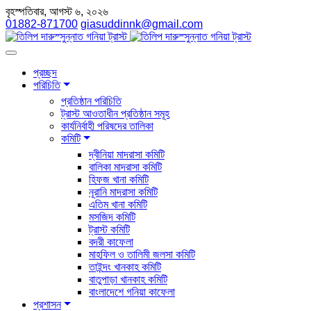
বৃহস্পতিবার, আগস্ট ৬, ২০২৬
01882-871700
giasuddinnk@gmail.com
প্রচ্ছদ
পরিচিতি
প্রতিষ্ঠান পরিচিতি
ট্রাস্ট আওতাধীন প্রতিষ্ঠান সমূহ
কার্যনির্বাহী পরিষদের তালিকা
কমিটি
দ্বীনিয়া মাদরাসা কমিটি
বালিকা মাদরাসা কমিটি
হিফজ খানা কমিটি
নূরানি মাদরাসা কমিটি
এতিম খানা কমিটি
মসজিদ কমিটি
ট্রাস্ট কমিটি
বদরী কাফেলা
মাহফিল ও তালিমী জলসা কমিটি
তাইন্দং খানকাহ কমিটি
বাতুপাড়া খানকাহ কমিটি
বাংলাদেশে গনিয়া কাফেলা
প্রশাসন