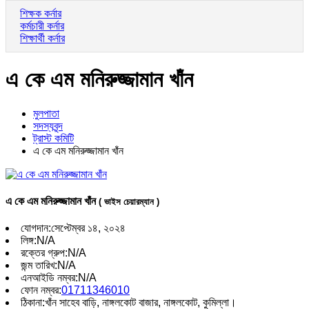
শিক্ষক কর্নার
কর্মচারী কর্নার
শিক্ষার্থী কর্নার
এ কে এম মনিরুজ্জামান খাঁন
মুলপাতা
সদস্যবৃন্দ
ট্রাস্ট কমিটি
এ কে এম মনিরুজ্জামান খাঁন
এ কে এম মনিরুজ্জামান খাঁন
( ভাইস চেয়ারম্যান )
যোগদান:
সেপ্টেম্বর ১৪, ২০২৪
লিঙ্গ:
N/A
রক্তের গ্রুপ:
N/A
জন্ম তারিখ:
N/A
এনআইডি নম্বর:
N/A
ফোন নম্বর:
01711346010
ঠিকানা:
খাঁন সাহেব বাড়ি, নাঙ্গলকোট বাজার, নাঙ্গলকোট, কুমিল্লা।