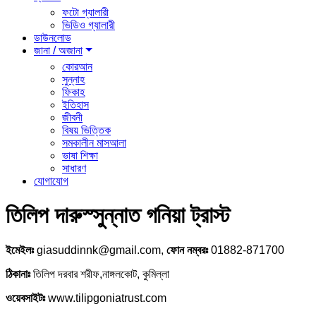
ফটো গ্যালারী
ভিডিও গ্যালারী
ডাউনলোড
জানা / অজানা
কোরআন
সুন্নাহ
ফিকাহ
ইতিহাস
জীবনী
বিষয় ভিত্তিক
সমকালীন মাসআলা
ভাষা শিক্ষা
সাধারণ
যোগাযোগ
তিলিপ দারুস্সুন্নাত গনিয়া ট্রাস্ট
ইমেইলঃ
giasuddinnk@gmail.com,
ফোন নম্বরঃ
01882-871700
ঠিকানাঃ
তিলিপ দরবার শরীফ,নাঙ্গলকোট, কুমিল্লা
ওয়েবসাইটঃ
www.tilipgoniatrust.com