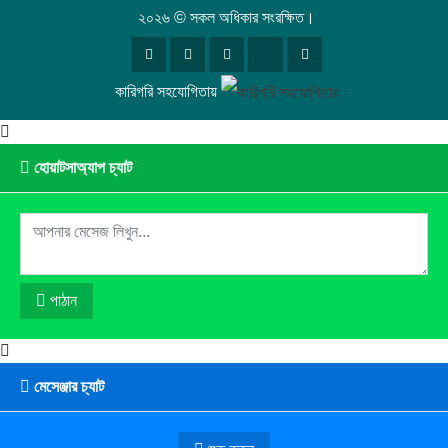
২০২৬ © সকল অধিকার সংরক্ষিত।
কারিগরি সহযোগিতায়
হোয়াটসাঅ্যাপ চ্যাট
পাঠান
মেসেঞ্জার চ্যাট