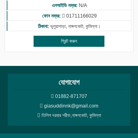
এনআইডি নম্বর:
N/A
ফোন নম্বর:
01711166029
ঠিকানা:
ভুলুয়াপাড়া, নাঙ্গলকোট, কুমিল্লা।
প্রিন্ট করুন
যোগাযোগ
01882-871707
giasuddinnk@gmail.com
তিলিপ দরবার শরীফ,নাঙ্গলকোট, কুমিল্লা