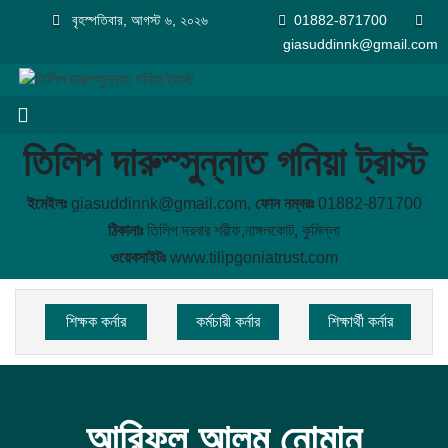
বৃহস্পতিবার, আগস্ট ৬, ২০২৬
01882-871700
giasuddinnk@gmail.com
তিলিপ দারুস্সুন্নাত গনিয়া ট্রাস্ট
ইমেইলঃ
giasuddinnk@gmail.com,
ফোন নম্বরঃ
01882-871700
ঠিকানাঃ
তিলিপ দরবার শরীফ,নাঙ্গলকোট, কুমিল্লা
ওয়েবসাইটঃ
www.tilipgoniatrust.com
শিক্ষক কর্নার
কর্মচারী কর্নার
শিক্ষার্থী কর্নার
আরিফুল আলম নোমান