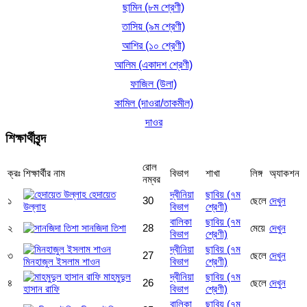
ছামিন (৮ম শ্রেণী)
তাসিয় (৯ম শ্রেণী)
আশির (১০ শ্রেণী)
আলিম (একাদশ শ্রেণী)
ফাজিল (উলা)
কামিল (দাওরা/তাকমীল)
দাওর
শিক্ষার্থীবৃন্দ
রোল
ক্রঃ
শিক্ষার্থীর নাম
বিভাগ
শাখা
লিঙ্গ
অ্যাকশন
নম্বর
হেদায়েত
দ্বীনিয়া
ছাবিয় (৭ম
১
30
ছেলে
দেখুন
উল্লাহ
বিভাগ
শ্রেণী)
বালিকা
ছাবিয় (৭ম
২
সানজিদা তিশা
28
মেয়ে
দেখুন
বিভাগ
শ্রেণী)
দ্বীনিয়া
ছাবিয় (৭ম
৩
27
ছেলে
দেখুন
মিনহাজুল ইসলাম শাওন
বিভাগ
শ্রেণী)
মাহমুদুল
দ্বীনিয়া
ছাবিয় (৭ম
৪
26
ছেলে
দেখুন
হাসান রাফি
বিভাগ
শ্রেণী)
বালিকা
ছাবিয় (৭ম