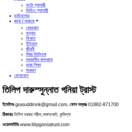
ফটো গ্যালারী
ভিডিও গ্যালারী
ডাউনলোড
জানা / অজানা
কোরআন
সুন্নাহ
ফিকাহ
ইতিহাস
জীবনী
বিষয় ভিত্তিক
সমকালীন মাসআলা
ভাষা শিক্ষা
সাধারণ
যোগাযোগ
তিলিপ দারুস্সুন্নাত গনিয়া ট্রাস্ট
ইমেইলঃ
giasuddinnk@gmail.com,
ফোন নম্বরঃ
01882-871700
ঠিকানাঃ
তিলিপ দরবার শরীফ,নাঙ্গলকোট, কুমিল্লা
ওয়েবসাইটঃ
www.tilipgoniatrust.com