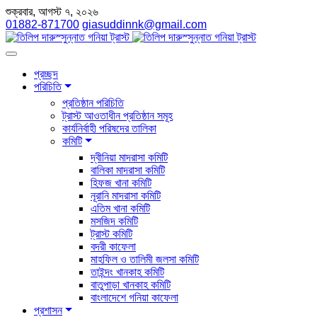
শুক্রবার, আগস্ট ৭, ২০২৬
01882-871700
giasuddinnk@gmail.com
প্রচ্ছদ
পরিচিতি
প্রতিষ্ঠান পরিচিতি
ট্রাস্ট আওতাধীন প্রতিষ্ঠান সমূহ
কার্যনির্বাহী পরিষদের তালিকা
কমিটি
দ্বীনিয়া মাদরাসা কমিটি
বালিকা মাদরাসা কমিটি
হিফজ খানা কমিটি
নূরানি মাদরাসা কমিটি
এতিম খানা কমিটি
মসজিদ কমিটি
ট্রাস্ট কমিটি
বদরী কাফেলা
মাহফিল ও তালিমী জলসা কমিটি
তাইন্দং খানকাহ কমিটি
বাতুপাড়া খানকাহ কমিটি
বাংলাদেশে গনিয়া কাফেলা
প্রশাসন