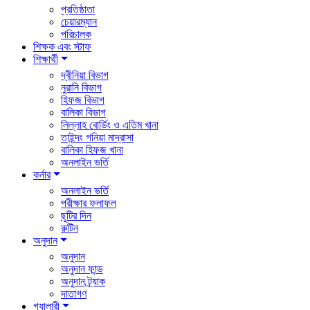
প্রতিষ্ঠাতা
চেয়ারম্যান
পরিচালক
শিক্ষক এবং স্টাফ
শিক্ষার্থী
দ্বীনিয়া বিভাগ
নুরানি বিভাগ
হিফজ বিভাগ
বালিকা বিভাগ
লিল্লাহ বোর্ডিং ও এতিম খানা
তাইন্দং গনিয়া মাদ্রাসা
বালিকা হিফজ খানা
অনলাইন ভর্তি
কর্নার
অনলাইন ভর্তি
পরীক্ষার ফলাফল
ছুটির দিন
রুটিন
অনুদান
অনুদান
অনুদান ফান্ড
অনুদান ট্র্যাক
দাতাগণ
গ্যালারী