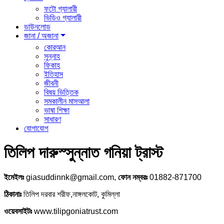
ফটো গ্যালারী
ভিডিও গ্যালারী
ডাউনলোড
জানা / অজানা
কোরআন
সুন্নাহ
ফিকাহ
ইতিহাস
জীবনী
বিষয় ভিত্তিক
সমকালীন মাসআলা
ভাষা শিক্ষা
সাধারণ
যোগাযোগ
তিলিপ দারুস্সুন্নাত গনিয়া ট্রাস্ট
ইমেইলঃ
giasuddinnk@gmail.com,
ফোন নম্বরঃ
01882-871700
ঠিকানাঃ
তিলিপ দরবার শরীফ,নাঙ্গলকোট, কুমিল্লা
ওয়েবসাইটঃ
www.tilipgoniatrust.com