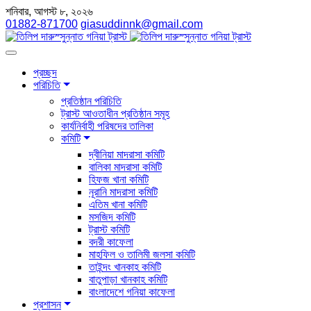
শনিবার, আগস্ট ৮, ২০২৬
01882-871700
giasuddinnk@gmail.com
প্রচ্ছদ
পরিচিতি
প্রতিষ্ঠান পরিচিতি
ট্রাস্ট আওতাধীন প্রতিষ্ঠান সমূহ
কার্যনির্বাহী পরিষদের তালিকা
কমিটি
দ্বীনিয়া মাদরাসা কমিটি
বালিকা মাদরাসা কমিটি
হিফজ খানা কমিটি
নূরানি মাদরাসা কমিটি
এতিম খানা কমিটি
মসজিদ কমিটি
ট্রাস্ট কমিটি
বদরী কাফেলা
মাহফিল ও তালিমী জলসা কমিটি
তাইন্দং খানকাহ কমিটি
বাতুপাড়া খানকাহ কমিটি
বাংলাদেশে গনিয়া কাফেলা
প্রশাসন