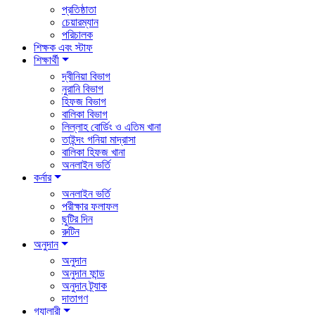
প্রতিষ্ঠাতা
চেয়ারম্যান
পরিচালক
শিক্ষক এবং স্টাফ
শিক্ষার্থী
দ্বীনিয়া বিভাগ
নুরানি বিভাগ
হিফজ বিভাগ
বালিকা বিভাগ
লিল্লাহ বোর্ডিং ও এতিম খানা
তাইন্দং গনিয়া মাদ্রাসা
বালিকা হিফজ খানা
অনলাইন ভর্তি
কর্নার
অনলাইন ভর্তি
পরীক্ষার ফলাফল
ছুটির দিন
রুটিন
অনুদান
অনুদান
অনুদান ফান্ড
অনুদান ট্র্যাক
দাতাগণ
গ্যালারী