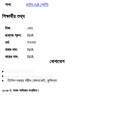
শাখা:
ছাদিস (৬ষ্ঠ শ্রেণী)
শিক্ষার্থীর তথ্য
লিঙ্গ:
মেয়ে
রক্তের গ্রুপ:
N/A
ধর্ম:
ইসলাম
বাবার নাম:
N/A
মায়ের নাম:
N/A
যোগাযোগ
01882-871707
giasuddinnk@gmail.com
তিলিপ দরবার শরীফ,নাঙ্গলকোট, কুমিল্লা
২০২৬ © সকল অধিকার সংরক্ষিত।