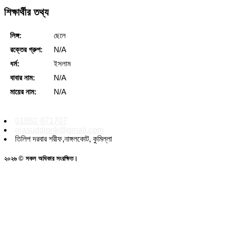
শিক্ষার্থীর তথ্য
লিঙ্গ:
ছেলে
রক্তের গ্রুপ:
N/A
ধর্ম:
ইসলাম
বাবার নাম:
N/A
মায়ের নাম:
N/A
01882-871707
giasuddinnk@gmail.com
তিলিপ দরবার শরীফ,নাঙ্গলকোট, কুমিল্লা
২০২৬ © সকল অধিকার সংরক্ষিত।