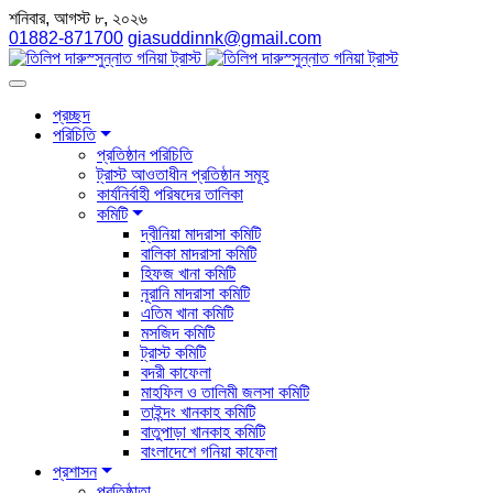
শনিবার, আগস্ট ৮, ২০২৬
01882-871700
giasuddinnk@gmail.com
প্রচ্ছদ
পরিচিতি
প্রতিষ্ঠান পরিচিতি
ট্রাস্ট আওতাধীন প্রতিষ্ঠান সমূহ
কার্যনির্বাহী পরিষদের তালিকা
কমিটি
দ্বীনিয়া মাদরাসা কমিটি
বালিকা মাদরাসা কমিটি
হিফজ খানা কমিটি
নূরানি মাদরাসা কমিটি
এতিম খানা কমিটি
মসজিদ কমিটি
ট্রাস্ট কমিটি
বদরী কাফেলা
মাহফিল ও তালিমী জলসা কমিটি
তাইন্দং খানকাহ কমিটি
বাতুপাড়া খানকাহ কমিটি
বাংলাদেশে গনিয়া কাফেলা
প্রশাসন
প্রতিষ্ঠাতা