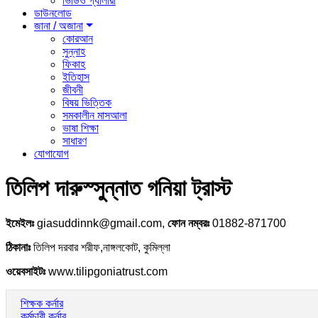
ভিডিও গ্যালারী
ডাউনলোড
জানা / অজানা
কোরআন
সুন্নাহ
ফিকাহ
ইতিহাস
জীবনী
বিষয় ভিত্তিক
সমকালীন মাসআলা
ভাষা শিক্ষা
সাধারণ
যোগাযোগ
তিলিপ দারুস্সুন্নাত গনিয়া ট্রাস্ট
ইমেইলঃ
giasuddinnk@gmail.com,
ফোন নম্বরঃ
01882-871700
ঠিকানাঃ
তিলিপ দরবার শরীফ,নাঙ্গলকোট, কুমিল্লা
ওয়েবসাইটঃ
www.tilipgoniatrust.com
শিক্ষক কর্নার
কর্মচারী কর্নার