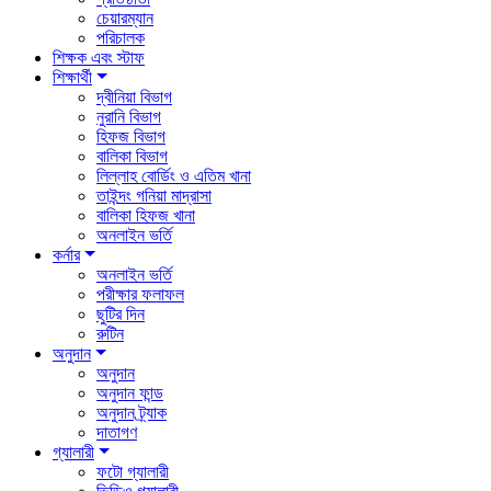
চেয়ারম্যান
পরিচালক
শিক্ষক এবং স্টাফ
শিক্ষার্থী
দ্বীনিয়া বিভাগ
নুরানি বিভাগ
হিফজ বিভাগ
বালিকা বিভাগ
লিল্লাহ বোর্ডিং ও এতিম খানা
তাইন্দং গনিয়া মাদ্রাসা
বালিকা হিফজ খানা
অনলাইন ভর্তি
কর্নার
অনলাইন ভর্তি
পরীক্ষার ফলাফল
ছুটির দিন
রুটিন
অনুদান
অনুদান
অনুদান ফান্ড
অনুদান ট্র্যাক
দাতাগণ
গ্যালারী
ফটো গ্যালারী