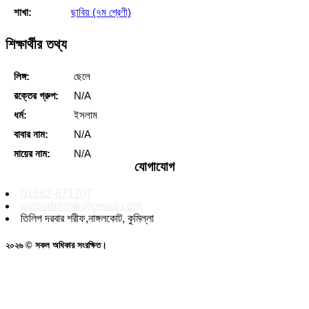
শাখা:
ছাবিয় (৭ম শ্রেণী)
শিক্ষার্থীর তথ্য
লিঙ্গ:
ছেলে
রক্তের গ্রুপ:
N/A
ধর্ম:
ইসলাম
বাবার নাম:
N/A
মায়ের নাম:
N/A
যোগাযোগ
01882-871707
giasuddinnk@gmail.com
তিলিপ দরবার শরীফ,নাঙ্গলকোট, কুমিল্লা
২০২৬ © সকল অধিকার সংরক্ষিত।