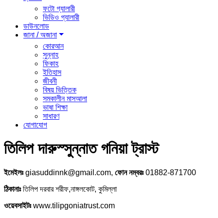
ফটো গ্যালারী
ভিডিও গ্যালারী
ডাউনলোড
জানা / অজানা
কোরআন
সুন্নাহ
ফিকাহ
ইতিহাস
জীবনী
বিষয় ভিত্তিক
সমকালীন মাসআলা
ভাষা শিক্ষা
সাধারণ
যোগাযোগ
তিলিপ দারুস্সুন্নাত গনিয়া ট্রাস্ট
ইমেইলঃ
giasuddinnk@gmail.com,
ফোন নম্বরঃ
01882-871700
ঠিকানাঃ
তিলিপ দরবার শরীফ,নাঙ্গলকোট, কুমিল্লা
ওয়েবসাইটঃ
www.tilipgoniatrust.com