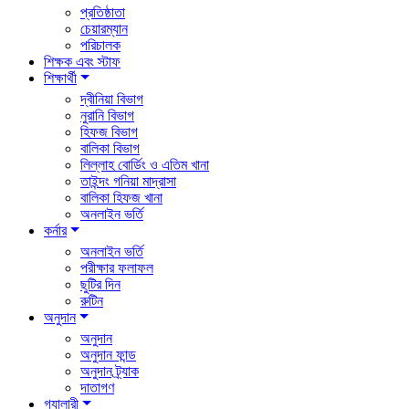
প্রতিষ্ঠাতা
চেয়ারম্যান
পরিচালক
শিক্ষক এবং স্টাফ
শিক্ষার্থী
দ্বীনিয়া বিভাগ
নুরানি বিভাগ
হিফজ বিভাগ
বালিকা বিভাগ
লিল্লাহ বোর্ডিং ও এতিম খানা
তাইন্দং গনিয়া মাদ্রাসা
বালিকা হিফজ খানা
অনলাইন ভর্তি
কর্নার
অনলাইন ভর্তি
পরীক্ষার ফলাফল
ছুটির দিন
রুটিন
অনুদান
অনুদান
অনুদান ফান্ড
অনুদান ট্র্যাক
দাতাগণ
গ্যালারী