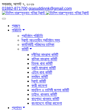
শুক্রবার, আগস্ট ৭, ২০২৬
01882-871700
giasuddinnk@gmail.com
প্রচ্ছদ
পরিচিতি
প্রতিষ্ঠান পরিচিতি
ট্রাস্ট আওতাধীন প্রতিষ্ঠান সমূহ
কার্যনির্বাহী পরিষদের তালিকা
কমিটি
দ্বীনিয়া মাদরাসা কমিটি
বালিকা মাদরাসা কমিটি
হিফজ খানা কমিটি
নূরানি মাদরাসা কমিটি
এতিম খানা কমিটি
মসজিদ কমিটি
ট্রাস্ট কমিটি
বদরী কাফেলা
মাহফিল ও তালিমী জলসা কমিটি
তাইন্দং খানকাহ কমিটি
বাতুপাড়া খানকাহ কমিটি
বাংলাদেশে গনিয়া কাফেলা
প্রশাসন