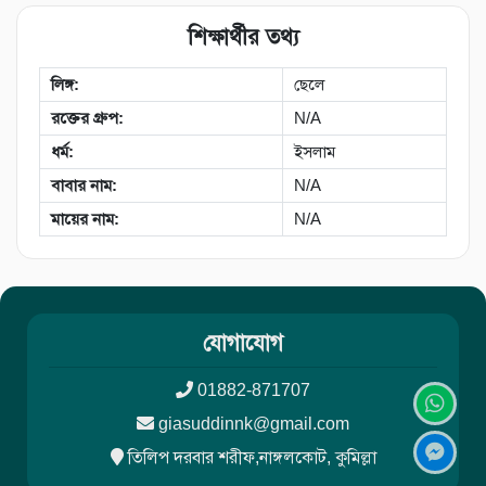
শিক্ষার্থীর তথ্য
লিঙ্গ:
ছেলে
রক্তের গ্রুপ:
N/A
ধর্ম:
ইসলাম
বাবার নাম:
N/A
মায়ের নাম:
N/A
যোগাযোগ
01882-871707
giasuddinnk@gmail.com
তিলিপ দরবার শরীফ,নাঙ্গলকোট, কুমিল্লা