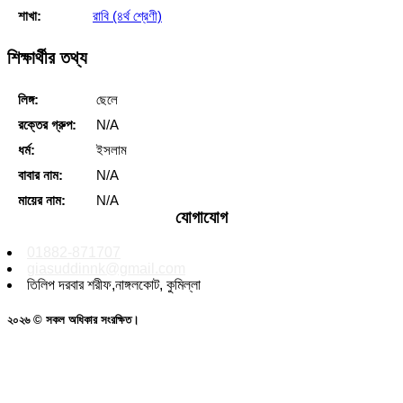
শাখা:
রাবি (৪র্থ শ্রেণী)
শিক্ষার্থীর তথ্য
লিঙ্গ:
ছেলে
রক্তের গ্রুপ:
N/A
ধর্ম:
ইসলাম
বাবার নাম:
N/A
মায়ের নাম:
N/A
যোগাযোগ
01882-871707
giasuddinnk@gmail.com
তিলিপ দরবার শরীফ,নাঙ্গলকোট, কুমিল্লা
২০২৬ © সকল অধিকার সংরক্ষিত।