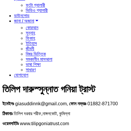
ফটো গ্যালারী
ভিডিও গ্যালারী
ডাউনলোড
জানা / অজানা
কোরআন
সুন্নাহ
ফিকাহ
ইতিহাস
জীবনী
বিষয় ভিত্তিক
সমকালীন মাসআলা
ভাষা শিক্ষা
সাধারণ
যোগাযোগ
তিলিপ দারুস্সুন্নাত গনিয়া ট্রাস্ট
ইমেইলঃ
giasuddinnk@gmail.com,
ফোন নম্বরঃ
01882-871700
ঠিকানাঃ
তিলিপ দরবার শরীফ,নাঙ্গলকোট, কুমিল্লা
ওয়েবসাইটঃ
www.tilipgoniatrust.com