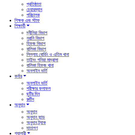
প্রতিষ্ঠাতা
চেয়ারম্যান
পরিচালক
শিক্ষক এবং স্টাফ
শিক্ষার্থী
দ্বীনিয়া বিভাগ
নুরানি বিভাগ
হিফজ বিভাগ
বালিকা বিভাগ
লিল্লাহ বোর্ডিং ও এতিম খানা
তাইন্দং গনিয়া মাদ্রাসা
বালিকা হিফজ খানা
অনলাইন ভর্তি
কর্নার
অনলাইন ভর্তি
পরীক্ষার ফলাফল
ছুটির দিন
রুটিন
অনুদান
অনুদান
অনুদান ফান্ড
অনুদান ট্র্যাক
দাতাগণ
গ্যালারী