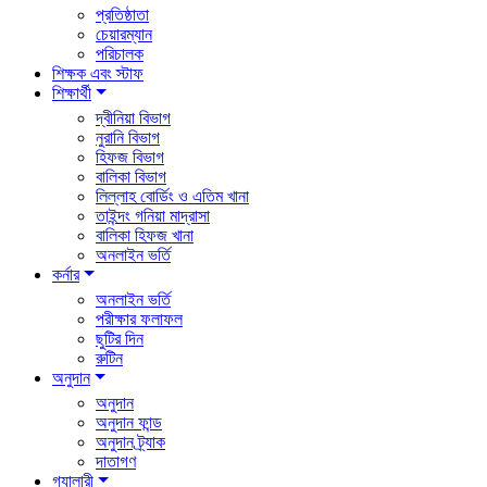
প্রতিষ্ঠাতা
চেয়ারম্যান
পরিচালক
শিক্ষক এবং স্টাফ
শিক্ষার্থী
দ্বীনিয়া বিভাগ
নুরানি বিভাগ
হিফজ বিভাগ
বালিকা বিভাগ
লিল্লাহ বোর্ডিং ও এতিম খানা
তাইন্দং গনিয়া মাদ্রাসা
বালিকা হিফজ খানা
অনলাইন ভর্তি
কর্নার
অনলাইন ভর্তি
পরীক্ষার ফলাফল
ছুটির দিন
রুটিন
অনুদান
অনুদান
অনুদান ফান্ড
অনুদান ট্র্যাক
দাতাগণ
গ্যালারী