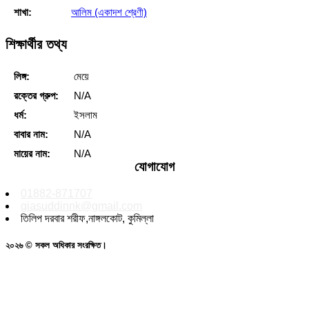
শাখা:
আলিম (একাদশ শ্রেণী)
শিক্ষার্থীর তথ্য
লিঙ্গ:
মেয়ে
রক্তের গ্রুপ:
N/A
ধর্ম:
ইসলাম
বাবার নাম:
N/A
মায়ের নাম:
N/A
যোগাযোগ
01882-871707
giasuddinnk@gmail.com
তিলিপ দরবার শরীফ,নাঙ্গলকোট, কুমিল্লা
২০২৬ © সকল অধিকার সংরক্ষিত।