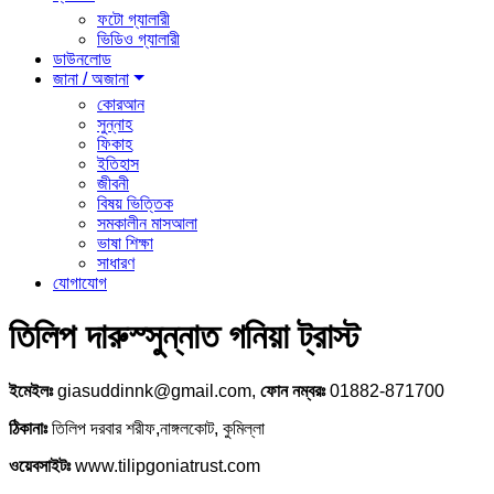
ফটো গ্যালারী
ভিডিও গ্যালারী
ডাউনলোড
জানা / অজানা
কোরআন
সুন্নাহ
ফিকাহ
ইতিহাস
জীবনী
বিষয় ভিত্তিক
সমকালীন মাসআলা
ভাষা শিক্ষা
সাধারণ
যোগাযোগ
তিলিপ দারুস্সুন্নাত গনিয়া ট্রাস্ট
ইমেইলঃ
giasuddinnk@gmail.com,
ফোন নম্বরঃ
01882-871700
ঠিকানাঃ
তিলিপ দরবার শরীফ,নাঙ্গলকোট, কুমিল্লা
ওয়েবসাইটঃ
www.tilipgoniatrust.com