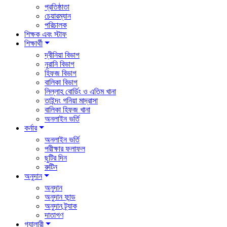
প্রতিষ্ঠাতা
চেয়ারম্যান
পরিচালক
শিক্ষক এবং স্টাফ
শিক্ষার্থী
দ্বীনিয়া বিভাগ
নুরানি বিভাগ
হিফজ বিভাগ
বালিকা বিভাগ
লিল্লাহ বোর্ডিং ও এতিম খানা
তাইন্দং গনিয়া মাদ্রাসা
বালিকা হিফজ খানা
অনলাইন ভর্তি
কর্নার
অনলাইন ভর্তি
পরীক্ষার ফলাফল
ছুটির দিন
রুটিন
অনুদান
অনুদান
অনুদান ফান্ড
অনুদান ট্র্যাক
দাতাগণ
গ্যালারী