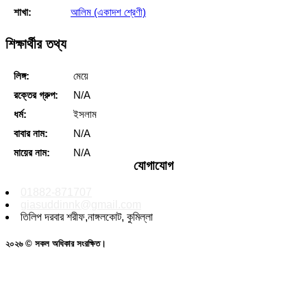
শাখা:
আলিম (একাদশ শ্রেণী)
শিক্ষার্থীর তথ্য
লিঙ্গ:
মেয়ে
রক্তের গ্রুপ:
N/A
ধর্ম:
ইসলাম
বাবার নাম:
N/A
মায়ের নাম:
N/A
যোগাযোগ
01882-871707
giasuddinnk@gmail.com
তিলিপ দরবার শরীফ,নাঙ্গলকোট, কুমিল্লা
২০২৬ © সকল অধিকার সংরক্ষিত।