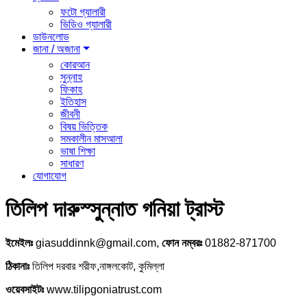
ফটো গ্যালারী
ভিডিও গ্যালারী
ডাউনলোড
জানা / অজানা
কোরআন
সুন্নাহ
ফিকাহ
ইতিহাস
জীবনী
বিষয় ভিত্তিক
সমকালীন মাসআলা
ভাষা শিক্ষা
সাধারণ
যোগাযোগ
তিলিপ দারুস্সুন্নাত গনিয়া ট্রাস্ট
ইমেইলঃ
giasuddinnk@gmail.com,
ফোন নম্বরঃ
01882-871700
ঠিকানাঃ
তিলিপ দরবার শরীফ,নাঙ্গলকোট, কুমিল্লা
ওয়েবসাইটঃ
www.tilipgoniatrust.com