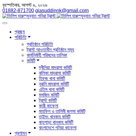
বৃহস্পতিবার, আগস্ট ৬, ২০২৬
01882-871700
giasuddinnk@gmail.com
প্রচ্ছদ
পরিচিতি
প্রতিষ্ঠান পরিচিতি
ট্রাস্ট আওতাধীন প্রতিষ্ঠান সমূহ
কার্যনির্বাহী পরিষদের তালিকা
কমিটি
দ্বীনিয়া মাদরাসা কমিটি
বালিকা মাদরাসা কমিটি
হিফজ খানা কমিটি
নূরানি মাদরাসা কমিটি
এতিম খানা কমিটি
মসজিদ কমিটি
ট্রাস্ট কমিটি
বদরী কাফেলা
মাহফিল ও তালিমী জলসা কমিটি
তাইন্দং খানকাহ কমিটি
বাতুপাড়া খানকাহ কমিটি
বাংলাদেশে গনিয়া কাফেলা
প্রশাসন