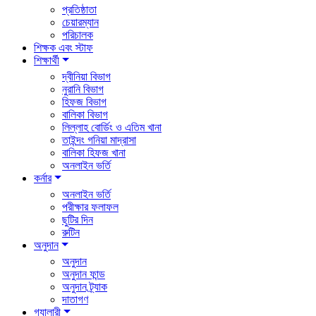
প্রতিষ্ঠাতা
চেয়ারম্যান
পরিচালক
শিক্ষক এবং স্টাফ
শিক্ষার্থী
দ্বীনিয়া বিভাগ
নুরানি বিভাগ
হিফজ বিভাগ
বালিকা বিভাগ
লিল্লাহ বোর্ডিং ও এতিম খানা
তাইন্দং গনিয়া মাদ্রাসা
বালিকা হিফজ খানা
অনলাইন ভর্তি
কর্নার
অনলাইন ভর্তি
পরীক্ষার ফলাফল
ছুটির দিন
রুটিন
অনুদান
অনুদান
অনুদান ফান্ড
অনুদান ট্র্যাক
দাতাগণ
গ্যালারী