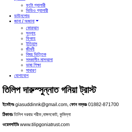
ফটো গ্যালারী
ভিডিও গ্যালারী
ডাউনলোড
জানা / অজানা
কোরআন
সুন্নাহ
ফিকাহ
ইতিহাস
জীবনী
বিষয় ভিত্তিক
সমকালীন মাসআলা
ভাষা শিক্ষা
সাধারণ
যোগাযোগ
তিলিপ দারুস্সুন্নাত গনিয়া ট্রাস্ট
ইমেইলঃ
giasuddinnk@gmail.com,
ফোন নম্বরঃ
01882-871700
ঠিকানাঃ
তিলিপ দরবার শরীফ,নাঙ্গলকোট, কুমিল্লা
ওয়েবসাইটঃ
www.tilipgoniatrust.com