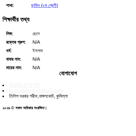
শাখা:
ছামিন (৮ম শ্রেণী)
শিক্ষার্থীর তথ্য
লিঙ্গ:
ছেলে
রক্তের গ্রুপ:
N/A
ধর্ম:
ইসলাম
বাবার নাম:
N/A
মায়ের নাম:
N/A
যোগাযোগ
01882-871707
giasuddinnk@gmail.com
তিলিপ দরবার শরীফ,নাঙ্গলকোট, কুমিল্লা
২০২৬ © সকল অধিকার সংরক্ষিত।