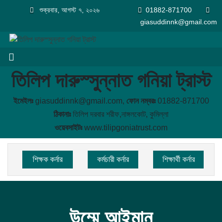
শুক্রবার, আগস্ট ৭, ২০২৬
01882-871700
giasuddinnk@gmail.com
তিলিপ দারুস্সুন্নাত গনিয়া ট্রাস্ট
ইমেইলঃ
giasuddinnk@gmail.com,
ফোন নম্বরঃ
01882-871700
ঠিকানাঃ
তিলিপ দরবার শরীফ,নাঙ্গলকোট, কুমিল্লা
ওয়েবসাইটঃ
www.tilipgoniatrust.com
শিক্ষক কর্নার
কর্মচারী কর্নার
শিক্ষার্থী কর্নার
উম্মে আইমান