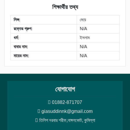
শিক্ষার্থীর তথ্য
লিঙ্গ:
মেয়ে
রক্তের গ্রুপ:
N/A
ধর্ম:
ইসলাম
বাবার নাম:
N/A
মায়ের নাম:
N/A
যোগাযোগ
01882-871707
giasuddinnk@gmail.com
তিলিপ দরবার শরীফ,নাঙ্গলকোট, কুমিল্লা