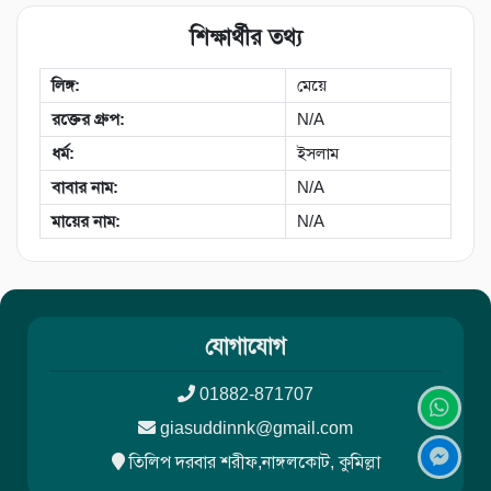
শিক্ষার্থীর তথ্য
লিঙ্গ:
মেয়ে
রক্তের গ্রুপ:
N/A
ধর্ম:
ইসলাম
বাবার নাম:
N/A
মায়ের নাম:
N/A
যোগাযোগ
01882-871707
giasuddinnk@gmail.com
তিলিপ দরবার শরীফ,নাঙ্গলকোট, কুমিল্লা