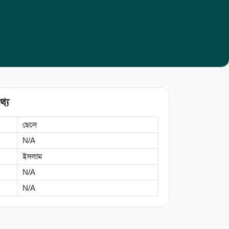
থ্য
ছেলে
N/A
ইসলাম
N/A
N/A