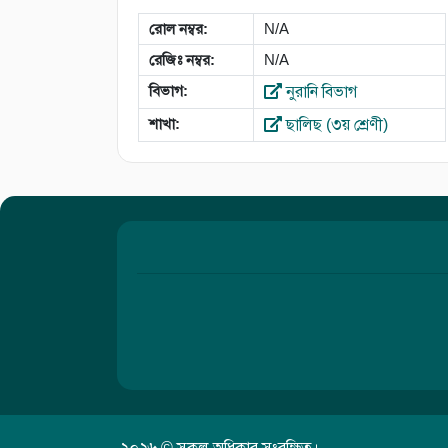
রোল নম্বর:
N/A
রেজিঃ নম্বর:
N/A
বিভাগ:
নুরানি বিভাগ
শাখা:
ছালিছ (৩য় শ্রেণী)
২০২৬ © সকল অধিকার সংরক্ষিত।