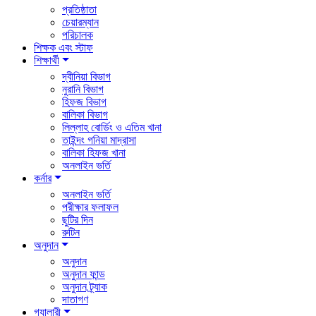
প্রতিষ্ঠাতা
চেয়ারম্যান
পরিচালক
শিক্ষক এবং স্টাফ
শিক্ষার্থী
দ্বীনিয়া বিভাগ
নুরানি বিভাগ
হিফজ বিভাগ
বালিকা বিভাগ
লিল্লাহ বোর্ডিং ও এতিম খানা
তাইন্দং গনিয়া মাদ্রাসা
বালিকা হিফজ খানা
অনলাইন ভর্তি
কর্নার
অনলাইন ভর্তি
পরীক্ষার ফলাফল
ছুটির দিন
রুটিন
অনুদান
অনুদান
অনুদান ফান্ড
অনুদান ট্র্যাক
দাতাগণ
গ্যালারী