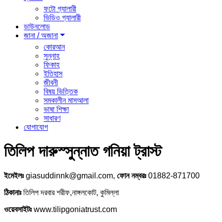
ফটো গ্যালারী
ভিডিও গ্যালারী
ডাউনলোড
জানা / অজানা
কোরআন
সুন্নাহ
ফিকাহ
ইতিহাস
জীবনী
বিষয় ভিত্তিক
সমকালীন মাসআলা
ভাষা শিক্ষা
সাধারণ
যোগাযোগ
তিলিপ দারুস্সুন্নাত গনিয়া ট্রাস্ট
ইমেইলঃ
giasuddinnk@gmail.com,
ফোন নম্বরঃ
01882-871700
ঠিকানাঃ
তিলিপ দরবার শরীফ,নাঙ্গলকোট, কুমিল্লা
ওয়েবসাইটঃ
www.tilipgoniatrust.com