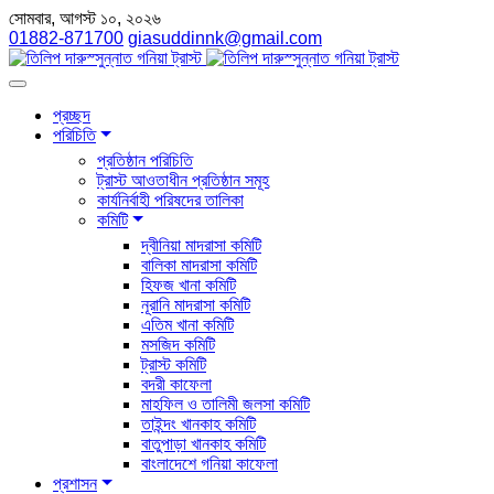
সোমবার, আগস্ট ১০, ২০২৬
01882-871700
giasuddinnk@gmail.com
প্রচ্ছদ
পরিচিতি
প্রতিষ্ঠান পরিচিতি
ট্রাস্ট আওতাধীন প্রতিষ্ঠান সমূহ
কার্যনির্বাহী পরিষদের তালিকা
কমিটি
দ্বীনিয়া মাদরাসা কমিটি
বালিকা মাদরাসা কমিটি
হিফজ খানা কমিটি
নূরানি মাদরাসা কমিটি
এতিম খানা কমিটি
মসজিদ কমিটি
ট্রাস্ট কমিটি
বদরী কাফেলা
মাহফিল ও তালিমী জলসা কমিটি
তাইন্দং খানকাহ কমিটি
বাতুপাড়া খানকাহ কমিটি
বাংলাদেশে গনিয়া কাফেলা
প্রশাসন