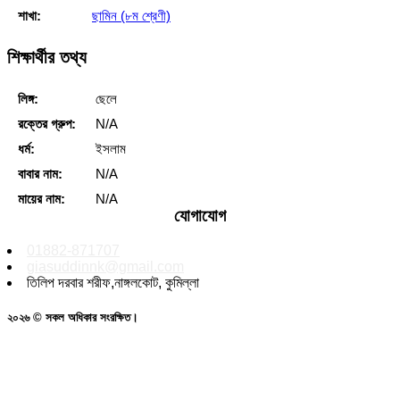
শাখা:
ছামিন (৮ম শ্রেণী)
শিক্ষার্থীর তথ্য
লিঙ্গ:
ছেলে
রক্তের গ্রুপ:
N/A
ধর্ম:
ইসলাম
বাবার নাম:
N/A
মায়ের নাম:
N/A
যোগাযোগ
01882-871707
giasuddinnk@gmail.com
তিলিপ দরবার শরীফ,নাঙ্গলকোট, কুমিল্লা
২০২৬ © সকল অধিকার সংরক্ষিত।