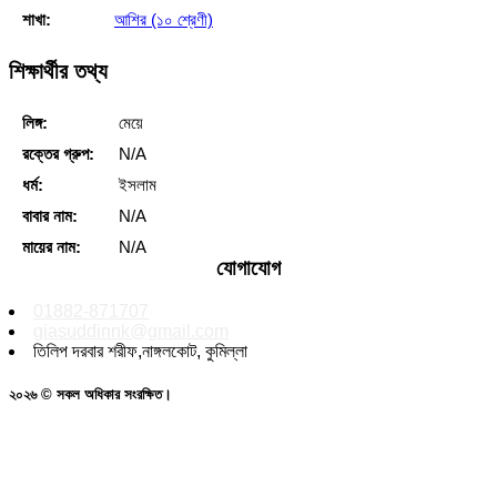
শাখা:
আশির (১০ শ্রেণী)
শিক্ষার্থীর তথ্য
লিঙ্গ:
মেয়ে
রক্তের গ্রুপ:
N/A
ধর্ম:
ইসলাম
বাবার নাম:
N/A
মায়ের নাম:
N/A
যোগাযোগ
01882-871707
giasuddinnk@gmail.com
তিলিপ দরবার শরীফ,নাঙ্গলকোট, কুমিল্লা
২০২৬ © সকল অধিকার সংরক্ষিত।