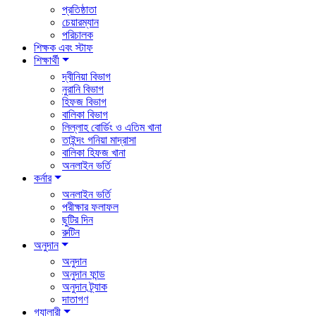
প্রতিষ্ঠাতা
চেয়ারম্যান
পরিচালক
শিক্ষক এবং স্টাফ
শিক্ষার্থী
দ্বীনিয়া বিভাগ
নুরানি বিভাগ
হিফজ বিভাগ
বালিকা বিভাগ
লিল্লাহ বোর্ডিং ও এতিম খানা
তাইন্দং গনিয়া মাদ্রাসা
বালিকা হিফজ খানা
অনলাইন ভর্তি
কর্নার
অনলাইন ভর্তি
পরীক্ষার ফলাফল
ছুটির দিন
রুটিন
অনুদান
অনুদান
অনুদান ফান্ড
অনুদান ট্র্যাক
দাতাগণ
গ্যালারী