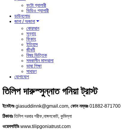
ফটো গ্যালারী
ভিডিও গ্যালারী
ডাউনলোড
জানা / অজানা
কোরআন
সুন্নাহ
ফিকাহ
ইতিহাস
জীবনী
বিষয় ভিত্তিক
সমকালীন মাসআলা
ভাষা শিক্ষা
সাধারণ
যোগাযোগ
তিলিপ দারুস্সুন্নাত গনিয়া ট্রাস্ট
ইমেইলঃ
giasuddinnk@gmail.com,
ফোন নম্বরঃ
01882-871700
ঠিকানাঃ
তিলিপ দরবার শরীফ,নাঙ্গলকোট, কুমিল্লা
ওয়েবসাইটঃ
www.tilipgoniatrust.com