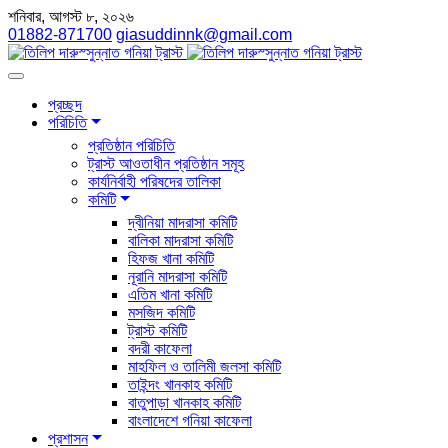
শনিবার, আগস্ট ৮, ২০২৬
01882-871700
giasuddinnk@gmail.com
প্রচ্ছদ
পরিচিতি
প্রতিষ্ঠান পরিচিতি
ট্রাস্ট আওতাধীন প্রতিষ্ঠান সমূহ
কার্যনির্বাহী পরিষদের তালিকা
কমিটি
দ্বীনিয়া মাদরাসা কমিটি
বালিকা মাদরাসা কমিটি
হিফজ খানা কমিটি
নূরানি মাদরাসা কমিটি
এতিম খানা কমিটি
মসজিদ কমিটি
ট্রাস্ট কমিটি
বদরী কাফেলা
মাহফিল ও তালিমী জলসা কমিটি
তাইন্দং খানকাহ কমিটি
বাতুপাড়া খানকাহ কমিটি
বাংলাদেশে গনিয়া কাফেলা
প্রশাসন