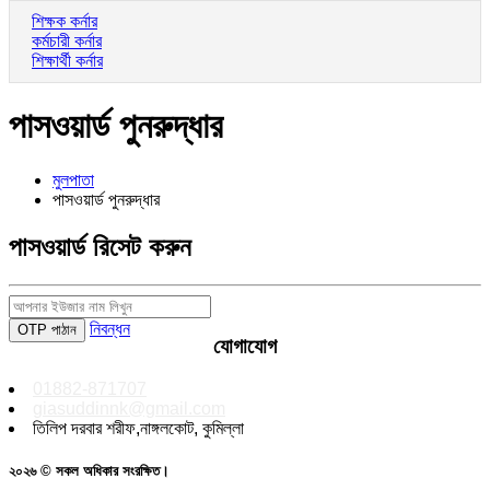
শিক্ষক কর্নার
কর্মচারী কর্নার
শিক্ষার্থী কর্নার
পাসওয়ার্ড পুনরুদ্ধার
মুলপাতা
পাসওয়ার্ড পুনরুদ্ধার
পাসওয়ার্ড রিসেট করুন
নিবন্ধন
যোগাযোগ
01882-871707
giasuddinnk@gmail.com
তিলিপ দরবার শরীফ,নাঙ্গলকোট, কুমিল্লা
২০২৬ © সকল অধিকার সংরক্ষিত।