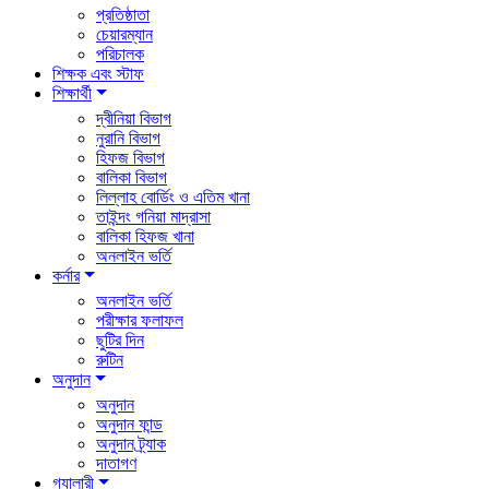
প্রতিষ্ঠাতা
চেয়ারম্যান
পরিচালক
শিক্ষক এবং স্টাফ
শিক্ষার্থী
দ্বীনিয়া বিভাগ
নুরানি বিভাগ
হিফজ বিভাগ
বালিকা বিভাগ
লিল্লাহ বোর্ডিং ও এতিম খানা
তাইন্দং গনিয়া মাদ্রাসা
বালিকা হিফজ খানা
অনলাইন ভর্তি
কর্নার
অনলাইন ভর্তি
পরীক্ষার ফলাফল
ছুটির দিন
রুটিন
অনুদান
অনুদান
অনুদান ফান্ড
অনুদান ট্র্যাক
দাতাগণ
গ্যালারী