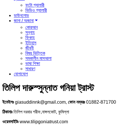
ফটো গ্যালারী
ভিডিও গ্যালারী
ডাউনলোড
জানা / অজানা
কোরআন
সুন্নাহ
ফিকাহ
ইতিহাস
জীবনী
বিষয় ভিত্তিক
সমকালীন মাসআলা
ভাষা শিক্ষা
সাধারণ
যোগাযোগ
তিলিপ দারুস্সুন্নাত গনিয়া ট্রাস্ট
ইমেইলঃ
giasuddinnk@gmail.com,
ফোন নম্বরঃ
01882-871700
ঠিকানাঃ
তিলিপ দরবার শরীফ,নাঙ্গলকোট, কুমিল্লা
ওয়েবসাইটঃ
www.tilipgoniatrust.com