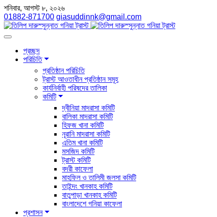
শনিবার, আগস্ট ৮, ২০২৬
01882-871700
giasuddinnk@gmail.com
প্রচ্ছদ
পরিচিতি
প্রতিষ্ঠান পরিচিতি
ট্রাস্ট আওতাধীন প্রতিষ্ঠান সমূহ
কার্যনির্বাহী পরিষদের তালিকা
কমিটি
দ্বীনিয়া মাদরাসা কমিটি
বালিকা মাদরাসা কমিটি
হিফজ খানা কমিটি
নূরানি মাদরাসা কমিটি
এতিম খানা কমিটি
মসজিদ কমিটি
ট্রাস্ট কমিটি
বদরী কাফেলা
মাহফিল ও তালিমী জলসা কমিটি
তাইন্দং খানকাহ কমিটি
বাতুপাড়া খানকাহ কমিটি
বাংলাদেশে গনিয়া কাফেলা
প্রশাসন