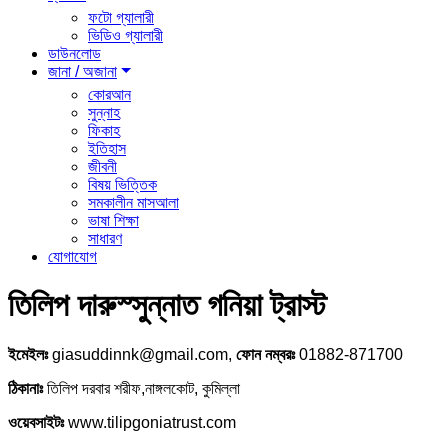
ফটো গ্যালারী
ভিডিও গ্যালারী
ডাউনলোড
জানা / অজানা
কোরআন
সুন্নাহ
ফিকাহ
ইতিহাস
জীবনী
বিষয় ভিত্তিক
সমকালীন মাসআলা
ভাষা শিক্ষা
সাধারণ
যোগাযোগ
তিলিপ দারুস্সুন্নাত গনিয়া ট্রাস্ট
ইমেইলঃ
giasuddinnk@gmail.com,
ফোন নম্বরঃ
01882-871700
ঠিকানাঃ
তিলিপ দরবার শরীফ,নাঙ্গলকোট, কুমিল্লা
ওয়েবসাইটঃ
www.tilipgoniatrust.com