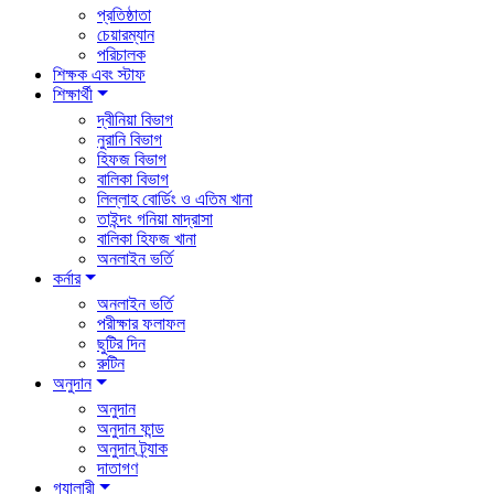
প্রতিষ্ঠাতা
চেয়ারম্যান
পরিচালক
শিক্ষক এবং স্টাফ
শিক্ষার্থী
দ্বীনিয়া বিভাগ
নুরানি বিভাগ
হিফজ বিভাগ
বালিকা বিভাগ
লিল্লাহ বোর্ডিং ও এতিম খানা
তাইন্দং গনিয়া মাদ্রাসা
বালিকা হিফজ খানা
অনলাইন ভর্তি
কর্নার
অনলাইন ভর্তি
পরীক্ষার ফলাফল
ছুটির দিন
রুটিন
অনুদান
অনুদান
অনুদান ফান্ড
অনুদান ট্র্যাক
দাতাগণ
গ্যালারী