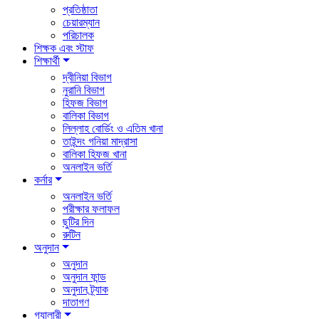
প্রতিষ্ঠাতা
চেয়ারম্যান
পরিচালক
শিক্ষক এবং স্টাফ
শিক্ষার্থী
দ্বীনিয়া বিভাগ
নুরানি বিভাগ
হিফজ বিভাগ
বালিকা বিভাগ
লিল্লাহ বোর্ডিং ও এতিম খানা
তাইন্দং গনিয়া মাদ্রাসা
বালিকা হিফজ খানা
অনলাইন ভর্তি
কর্নার
অনলাইন ভর্তি
পরীক্ষার ফলাফল
ছুটির দিন
রুটিন
অনুদান
অনুদান
অনুদান ফান্ড
অনুদান ট্র্যাক
দাতাগণ
গ্যালারী