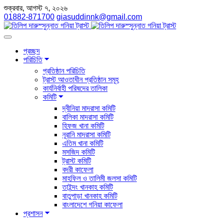
শুক্রবার, আগস্ট ৭, ২০২৬
01882-871700
giasuddinnk@gmail.com
প্রচ্ছদ
পরিচিতি
প্রতিষ্ঠান পরিচিতি
ট্রাস্ট আওতাধীন প্রতিষ্ঠান সমূহ
কার্যনির্বাহী পরিষদের তালিকা
কমিটি
দ্বীনিয়া মাদরাসা কমিটি
বালিকা মাদরাসা কমিটি
হিফজ খানা কমিটি
নূরানি মাদরাসা কমিটি
এতিম খানা কমিটি
মসজিদ কমিটি
ট্রাস্ট কমিটি
বদরী কাফেলা
মাহফিল ও তালিমী জলসা কমিটি
তাইন্দং খানকাহ কমিটি
বাতুপাড়া খানকাহ কমিটি
বাংলাদেশে গনিয়া কাফেলা
প্রশাসন