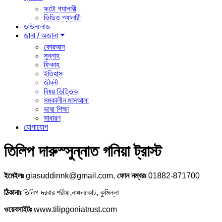
ফটো গ্যালারী
ভিডিও গ্যালারী
ডাউনলোড
জানা / অজানা
কোরআন
সুন্নাহ
ফিকাহ
ইতিহাস
জীবনী
বিষয় ভিত্তিক
সমকালীন মাসআলা
ভাষা শিক্ষা
সাধারণ
যোগাযোগ
তিলিপ দারুস্সুন্নাত গনিয়া ট্রাস্ট
ইমেইলঃ
giasuddinnk@gmail.com,
ফোন নম্বরঃ
01882-871700
ঠিকানাঃ
তিলিপ দরবার শরীফ,নাঙ্গলকোট, কুমিল্লা
ওয়েবসাইটঃ
www.tilipgoniatrust.com