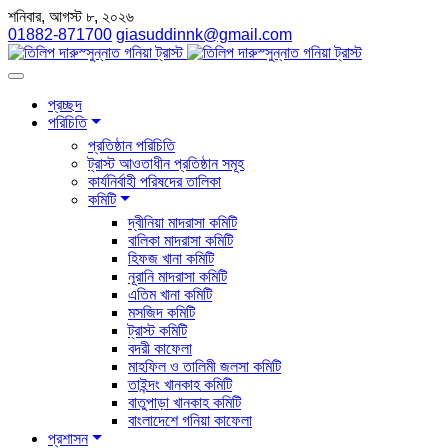
শনিবার, আগস্ট ৮, ২০২৬
01882-871700
giasuddinnk@gmail.com
প্রচ্ছদ
পরিচিতি
প্রতিষ্ঠান পরিচিতি
ট্রাস্ট আওতাধীন প্রতিষ্ঠান সমূহ
কার্যনির্বাহী পরিষদের তালিকা
কমিটি
দ্বীনিয়া মাদরাসা কমিটি
বালিকা মাদরাসা কমিটি
হিফজ খানা কমিটি
নূরানি মাদরাসা কমিটি
এতিম খানা কমিটি
মসজিদ কমিটি
ট্রাস্ট কমিটি
বদরী কাফেলা
মাহফিল ও তালিমী জলসা কমিটি
তাইন্দং খানকাহ কমিটি
বাতুপাড়া খানকাহ কমিটি
বাংলাদেশে গনিয়া কাফেলা
প্রশাসন