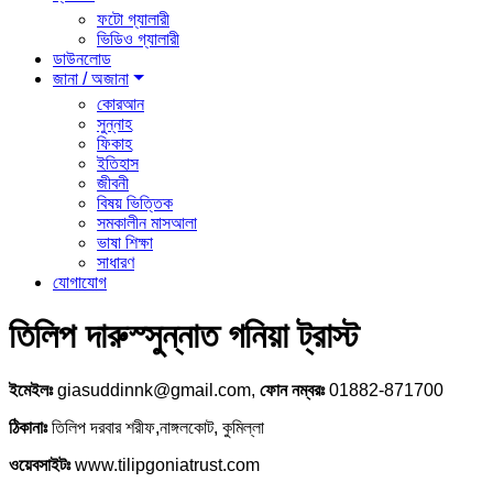
ফটো গ্যালারী
ভিডিও গ্যালারী
ডাউনলোড
জানা / অজানা
কোরআন
সুন্নাহ
ফিকাহ
ইতিহাস
জীবনী
বিষয় ভিত্তিক
সমকালীন মাসআলা
ভাষা শিক্ষা
সাধারণ
যোগাযোগ
তিলিপ দারুস্সুন্নাত গনিয়া ট্রাস্ট
ইমেইলঃ
giasuddinnk@gmail.com,
ফোন নম্বরঃ
01882-871700
ঠিকানাঃ
তিলিপ দরবার শরীফ,নাঙ্গলকোট, কুমিল্লা
ওয়েবসাইটঃ
www.tilipgoniatrust.com