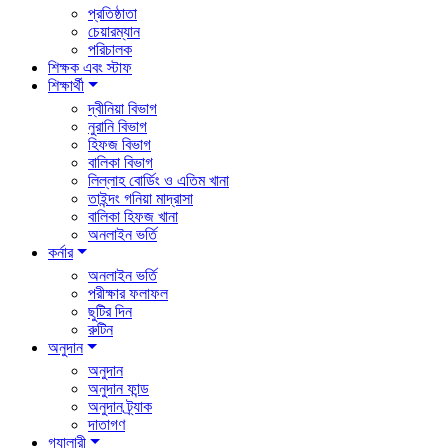
প্রতিষ্ঠাতা
চেয়ারম্যান
পরিচালক
শিক্ষক এবং স্টাফ
শিক্ষার্থী
দ্বীনিয়া বিভাগ
নুরানি বিভাগ
হিফজ বিভাগ
বালিকা বিভাগ
লিল্লাহ বোর্ডিং ও এতিম খানা
তাইন্দং গনিয়া মাদ্রাসা
বালিকা হিফজ খানা
অনলাইন ভর্তি
কর্নার
অনলাইন ভর্তি
পরীক্ষার ফলাফল
ছুটির দিন
রুটিন
অনুদান
অনুদান
অনুদান ফান্ড
অনুদান ট্র্যাক
দাতাগণ
গ্যালারী