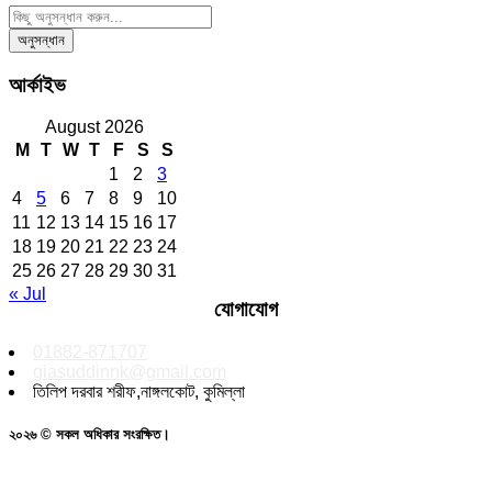
আর্কাইভ
August 2026
M
T
W
T
F
S
S
1
2
3
4
5
6
7
8
9
10
11
12
13
14
15
16
17
18
19
20
21
22
23
24
25
26
27
28
29
30
31
« Jul
যোগাযোগ
01882-871707
giasuddinnk@gmail.com
তিলিপ দরবার শরীফ,নাঙ্গলকোট, কুমিল্লা
২০২৬ © সকল অধিকার সংরক্ষিত।