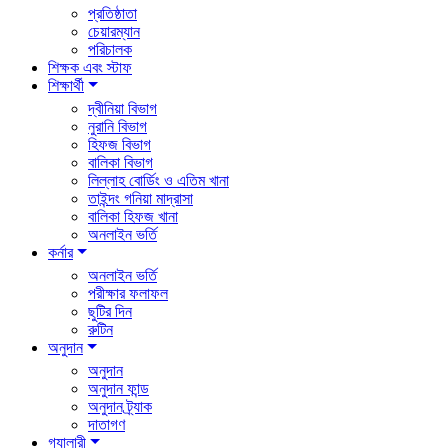
প্রতিষ্ঠাতা
চেয়ারম্যান
পরিচালক
শিক্ষক এবং স্টাফ
শিক্ষার্থী
দ্বীনিয়া বিভাগ
নুরানি বিভাগ
হিফজ বিভাগ
বালিকা বিভাগ
লিল্লাহ বোর্ডিং ও এতিম খানা
তাইন্দং গনিয়া মাদ্রাসা
বালিকা হিফজ খানা
অনলাইন ভর্তি
কর্নার
অনলাইন ভর্তি
পরীক্ষার ফলাফল
ছুটির দিন
রুটিন
অনুদান
অনুদান
অনুদান ফান্ড
অনুদান ট্র্যাক
দাতাগণ
গ্যালারী