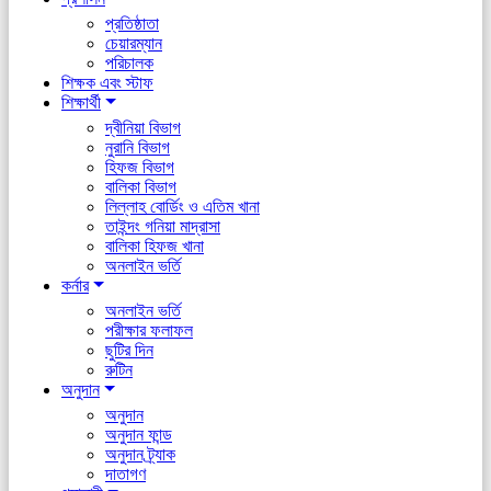
প্রতিষ্ঠাতা
চেয়ারম্যান
পরিচালক
শিক্ষক এবং স্টাফ
শিক্ষার্থী
দ্বীনিয়া বিভাগ
নুরানি বিভাগ
হিফজ বিভাগ
বালিকা বিভাগ
লিল্লাহ বোর্ডিং ও এতিম খানা
তাইন্দং গনিয়া মাদ্রাসা
বালিকা হিফজ খানা
অনলাইন ভর্তি
কর্নার
অনলাইন ভর্তি
পরীক্ষার ফলাফল
ছুটির দিন
রুটিন
অনুদান
অনুদান
অনুদান ফান্ড
অনুদান ট্র্যাক
দাতাগণ