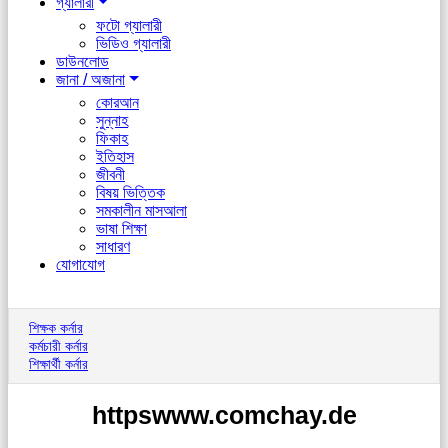
গ্যালারী
ফটো গ্যালারী
ভিডিও গ্যালারী
ডাউনলোড
জানা / অজানা
কোরআন
সুন্নাহ
ফিকাহ
ইতিহাস
জীবনী
বিষয় ভিত্তিক
সমকালীন মাসআলা
ভাষা শিক্ষা
সাধারণ
যোগাযোগ
শিক্ষক কর্নার
কর্মচারী কর্নার
শিক্ষার্থী কর্নার
httpswww.comchay.de