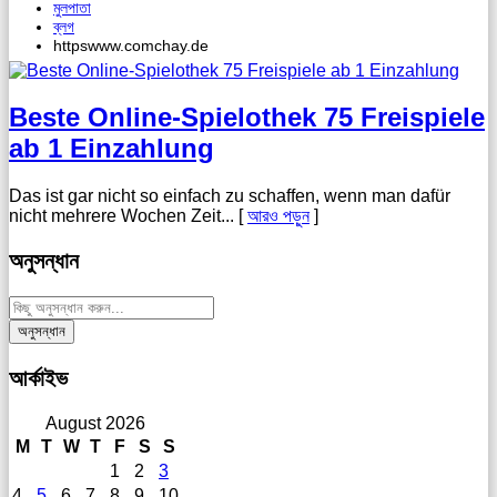
মুলপাতা
ব্লগ
httpswww.comchay.de
Beste Online-Spielothek 75 Freispiele
ab 1 Einzahlung
Das ist gar nicht so einfach zu schaffen, wenn man dafür
nicht mehrere Wochen Zeit... [
আরও পড়ুন
]
অনুসন্ধান
আর্কাইভ
August 2026
M
T
W
T
F
S
S
1
2
3
4
5
6
7
8
9
10