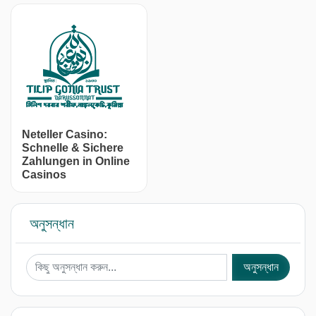
Neteller Casino:
Schnelle & Sichere
Zahlungen in Online
Casinos
অনুসন্ধান