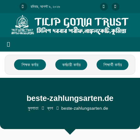
রবিবার, আগস্ট ৯, ২০২৬
শিক্ষক কর্নার
কর্মচারী কর্নার
শিক্ষার্থী কর্নার
beste-zahlungsarten.de
মুলপাতা
ব্লগ
beste-zahlungsarten.de