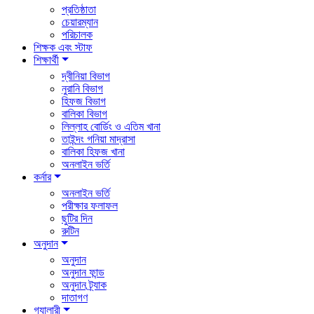
প্রতিষ্ঠাতা
চেয়ারম্যান
পরিচালক
শিক্ষক এবং স্টাফ
শিক্ষার্থী
দ্বীনিয়া বিভাগ
নুরানি বিভাগ
হিফজ বিভাগ
বালিকা বিভাগ
লিল্লাহ বোর্ডিং ও এতিম খানা
তাইন্দং গনিয়া মাদ্রাসা
বালিকা হিফজ খানা
অনলাইন ভর্তি
কর্নার
অনলাইন ভর্তি
পরীক্ষার ফলাফল
ছুটির দিন
রুটিন
অনুদান
অনুদান
অনুদান ফান্ড
অনুদান ট্র্যাক
দাতাগণ
গ্যালারী