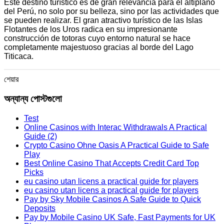
Este destino turístico es de gran relevancia para el altiplano
del Perú, no solo por su belleza, sino por las actividades que
se pueden realizar. El gran atractivo turístico de las Islas
Flotantes de los Uros radica en su impresionante
construcción de totoras cuyo entorno natural se hace
completamente majestuoso gracias al borde del Lago
Titicaca.
শেয়ার
অন্যান্য পোস্টগুলো
Test
Online Casinos with Interac Withdrawals A Practical
Guide (2)
Crypto Casino Ohne Oasis A Practical Guide to Safe
Play
Best Online Casino That Accepts Credit Card Top
Picks
eu casino utan licens a practical guide for players
eu casino utan licens a practical guide for players
Pay by Sky Mobile Casinos A Safe Guide to Quick
Deposits
Pay by Mobile Casino UK Safe, Fast Payments for UK