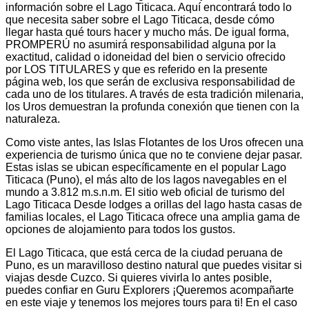
información sobre el Lago Titicaca. Aquí encontrará todo lo
que necesita saber sobre el Lago Titicaca, desde cómo
llegar hasta qué tours hacer y mucho más. De igual forma,
PROMPERÚ no asumirá responsabilidad alguna por la
exactitud, calidad o idoneidad del bien o servicio ofrecido
por LOS TITULARES y que es referido en la presente
página web, los que serán de exclusiva responsabilidad de
cada uno de los titulares. A través de esta tradición milenaria,
los Uros demuestran la profunda conexión que tienen con la
naturaleza.
Como viste antes, las Islas Flotantes de los Uros ofrecen una
experiencia de turismo única que no te conviene dejar pasar.
Estas islas se ubican específicamente en el popular Lago
Titicaca (Puno), el más alto de los lagos navegables en el
mundo a 3.812 m.s.n.m. El sitio web oficial de turismo del
Lago Titicaca Desde lodges a orillas del lago hasta casas de
familias locales, el Lago Titicaca ofrece una amplia gama de
opciones de alojamiento para todos los gustos.
El Lago Titicaca, que está cerca de la ciudad peruana de
Puno, es un maravilloso destino natural que puedes visitar si
viajas desde Cuzco. Si quieres vivirla lo antes posible,
puedes confiar en Guru Explorers ¡Queremos acompañarte
en este viaje y tenemos los mejores tours para ti! En el caso