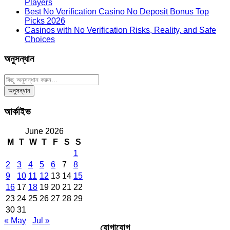
Players
Best No Verification Casino No Deposit Bonus Top
Picks 2026
Casinos with No Verification Risks, Reality, and Safe
Choices
অনুসন্ধান
আর্কাইভ
June 2026
M
T
W
T
F
S
S
1
2
3
4
5
6
7
8
9
10
11
12
13
14
15
16
17
18
19
20
21
22
23
24
25
26
27
28
29
30
31
« May
Jul »
যোগাযোগ