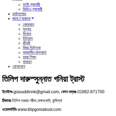
ফটো গ্যালারী
ভিডিও গ্যালারী
ডাউনলোড
জানা / অজানা
কোরআন
সুন্নাহ
ফিকাহ
ইতিহাস
জীবনী
বিষয় ভিত্তিক
সমকালীন মাসআলা
ভাষা শিক্ষা
সাধারণ
যোগাযোগ
তিলিপ দারুস্সুন্নাত গনিয়া ট্রাস্ট
ইমেইলঃ
giasuddinnk@gmail.com,
ফোন নম্বরঃ
01882-871700
ঠিকানাঃ
তিলিপ দরবার শরীফ,নাঙ্গলকোট, কুমিল্লা
ওয়েবসাইটঃ
www.tilipgoniatrust.com