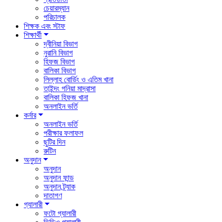
চেয়ারম্যান
পরিচালক
শিক্ষক এবং স্টাফ
শিক্ষার্থী
দ্বীনিয়া বিভাগ
নুরানি বিভাগ
হিফজ বিভাগ
বালিকা বিভাগ
লিল্লাহ বোর্ডিং ও এতিম খানা
তাইন্দং গনিয়া মাদ্রাসা
বালিকা হিফজ খানা
অনলাইন ভর্তি
কর্নার
অনলাইন ভর্তি
পরীক্ষার ফলাফল
ছুটির দিন
রুটিন
অনুদান
অনুদান
অনুদান ফান্ড
অনুদান ট্র্যাক
দাতাগণ
গ্যালারী
ফটো গ্যালারী