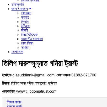
ভিডিও গ্যালারী
ডাউনলোড
জানা / অজানা
কোরআন
সুন্নাহ
ফিকাহ
ইতিহাস
জীবনী
বিষয় ভিত্তিক
সমকালীন মাসআলা
ভাষা শিক্ষা
সাধারণ
যোগাযোগ
তিলিপ দারুস্সুন্নাত গনিয়া ট্রাস্ট
ইমেইলঃ
giasuddinnk@gmail.com,
ফোন নম্বরঃ
01882-871700
ঠিকানাঃ
তিলিপ দরবার শরীফ,নাঙ্গলকোট, কুমিল্লা
ওয়েবসাইটঃ
www.tilipgoniatrust.com
শিক্ষক কর্নার
কর্মচারী কর্নার