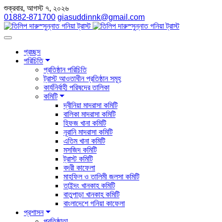
শুক্রবার, আগস্ট ৭, ২০২৬
01882-871700
giasuddinnk@gmail.com
প্রচ্ছদ
পরিচিতি
প্রতিষ্ঠান পরিচিতি
ট্রাস্ট আওতাধীন প্রতিষ্ঠান সমূহ
কার্যনির্বাহী পরিষদের তালিকা
কমিটি
দ্বীনিয়া মাদরাসা কমিটি
বালিকা মাদরাসা কমিটি
হিফজ খানা কমিটি
নূরানি মাদরাসা কমিটি
এতিম খানা কমিটি
মসজিদ কমিটি
ট্রাস্ট কমিটি
বদরী কাফেলা
মাহফিল ও তালিমী জলসা কমিটি
তাইন্দং খানকাহ কমিটি
বাতুপাড়া খানকাহ কমিটি
বাংলাদেশে গনিয়া কাফেলা
প্রশাসন
প্রতিষ্ঠাতা