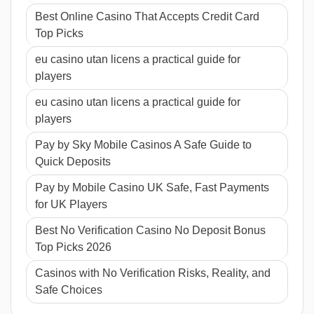
Best Online Casino That Accepts Credit Card
Top Picks
eu casino utan licens a practical guide for
players
eu casino utan licens a practical guide for
players
Pay by Sky Mobile Casinos A Safe Guide to
Quick Deposits
Pay by Mobile Casino UK Safe, Fast Payments
for UK Players
Best No Verification Casino No Deposit Bonus
Top Picks 2026
Casinos with No Verification Risks, Reality, and
Safe Choices