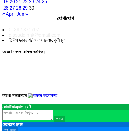
19
20
21
22
23
24
25
26
27
28
29
30
« Apr
Jun »
যোগাযোগ
01882-871707
giasuddinnk@gmail.com
তিলিপ দরবার শরীফ,নাঙ্গলকোট, কুমিল্লা
২০২৬ © সকল অধিকার সংরক্ষিত।
কারিগরি সহযোগিতায়
হোয়াটসাঅ্যাপ চ্যাট
পাঠান
মেসেঞ্জার চ্যাট
শুরু করুন