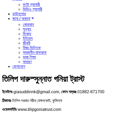
ফটো গ্যালারী
ভিডিও গ্যালারী
ডাউনলোড
জানা / অজানা
কোরআন
সুন্নাহ
ফিকাহ
ইতিহাস
জীবনী
বিষয় ভিত্তিক
সমকালীন মাসআলা
ভাষা শিক্ষা
সাধারণ
যোগাযোগ
তিলিপ দারুস্সুন্নাত গনিয়া ট্রাস্ট
ইমেইলঃ
giasuddinnk@gmail.com,
ফোন নম্বরঃ
01882-871700
ঠিকানাঃ
তিলিপ দরবার শরীফ,নাঙ্গলকোট, কুমিল্লা
ওয়েবসাইটঃ
www.tilipgoniatrust.com