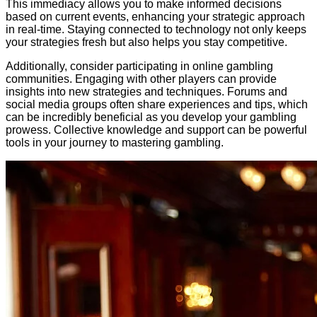
This immediacy allows you to make informed decisions
based on current events, enhancing your strategic approach
in real-time. Staying connected to technology not only keeps
your strategies fresh but also helps you stay competitive.
Additionally, consider participating in online gambling
communities. Engaging with other players can provide
insights into new strategies and techniques. Forums and
social media groups often share experiences and tips, which
can be incredibly beneficial as you develop your gambling
prowess. Collective knowledge and support can be powerful
tools in your journey to mastering gambling.