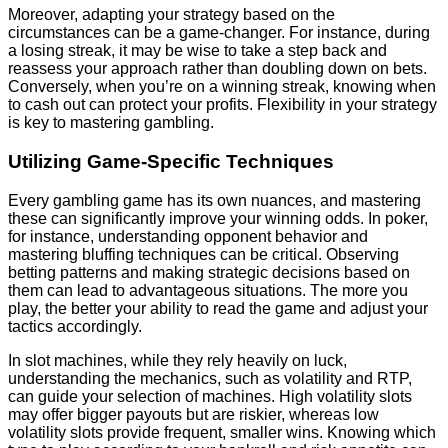
Moreover, adapting your strategy based on the
circumstances can be a game-changer. For instance, during
a losing streak, it may be wise to take a step back and
reassess your approach rather than doubling down on bets.
Conversely, when you’re on a winning streak, knowing when
to cash out can protect your profits. Flexibility in your strategy
is key to mastering gambling.
Utilizing Game-Specific Techniques
Every gambling game has its own nuances, and mastering
these can significantly improve your winning odds. In poker,
for instance, understanding opponent behavior and
mastering bluffing techniques can be critical. Observing
betting patterns and making strategic decisions based on
them can lead to advantageous situations. The more you
play, the better your ability to read the game and adjust your
tactics accordingly.
In slot machines, while they rely heavily on luck,
understanding the mechanics, such as volatility and RTP,
can guide your selection of machines. High volatility slots
may offer bigger payouts but are riskier, whereas low
volatility slots provide frequent, smaller wins. Knowing which