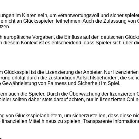
ngen im Klaren sein, um verantwortungsvoll und sicher spiele
rige nicht an Glücksspielen teilnehmen. Auch die Zulassung von
tzen.
ch europäische Vorgaben, die Einfluss auf den deutschen Glüc
 diesem Kontext ist es entscheidend, dass Spieler sich über d
lücksspiel ist die Lizenzierung der Anbieter. Nur lizenzierten 
ung erfolgt durch die zuständigen Aufsichtsbehörden, die siche
e Gewährleistung von Fairness und Sicherheit im Spiel.
llem auch die Spieler. Durch die Überwachung der lizenzierten Ca
pieler sollten daher stets darauf achten, nur in lizenzierten On
g von Glücksspielanbietern, um sicherzustellen, dass diese nic
e finanziellen Mittel hinaus zu spielen. Transparente Informat
n