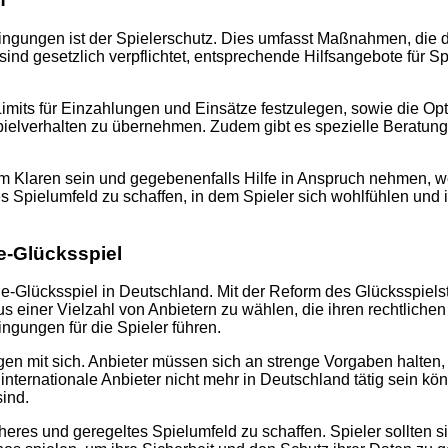
ingungen ist der Spielerschutz. Dies umfasst Maßnahmen, die d
 sind gesetzlich verpflichtet, entsprechende Hilfsangebote für S
its für Einzahlungen und Einsätze festzulegen, sowie die Opt
pielverhalten zu übernehmen. Zudem gibt es spezielle Beratungss
im Klaren sein und gegebenenfalls Hilfe in Anspruch nehmen, we
 Spielumfeld zu schaffen, in dem Spieler sich wohlfühlen und 
e-Glücksspiel
-Glücksspiel in Deutschland. Mit der Reform des Glücksspielst
 aus einer Vielzahl von Anbietern zu wählen, die ihren rechtli
ngungen für die Spieler führen.
ngen mit sich. Anbieter müssen sich an strenge Vorgaben halte
 internationale Anbieter nicht mehr in Deutschland tätig sein k
sind.
res und geregeltes Spielumfeld zu schaffen. Spieler sollten si