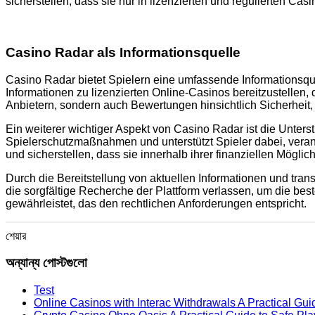
sicherstellen, dass sie nur in lizenzierten und regulierten Ca
Casino Radar als Informationsquelle
Casino Radar bietet Spielern eine umfassende Informationsque
Informationen zu lizenzierten Online-Casinos bereitzustellen, 
Anbietern, sondern auch Bewertungen hinsichtlich Sicherhe
Ein weiterer wichtiger Aspekt von Casino Radar ist die Unters
Spielerschutzmaßnahmen und unterstützt Spieler dabei, veran
und sicherstellen, dass sie innerhalb ihrer finanziellen Möglic
Durch die Bereitstellung von aktuellen Informationen und tra
die sorgfältige Recherche der Plattform verlassen, um die bes
gewährleistet, das den rechtlichen Anforderungen entspricht.
শেয়ার
অন্যান্য পোস্টগুলো
Test
Online Casinos with Interac Withdrawals A Practical Gui