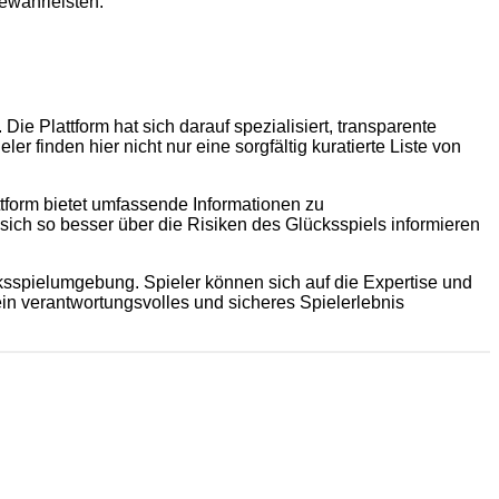
gewährleisten.
 Plattform hat sich darauf spezialisiert, transparente
 finden hier nicht nur eine sorgfältig kuratierte Liste von
ttform bietet umfassende Informationen zu
ich so besser über die Risiken des Glücksspiels informieren
ksspielumgebung. Spieler können sich auf die Expertise und
ein verantwortungsvolles und sicheres Spielerlebnis