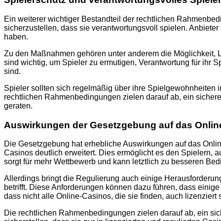
Ein weiterer wichtiger Bestandteil der rechtlichen Rahmenbed
sicherzustellen, dass sie verantwortungsvoll spielen. Anbieter
haben.
Zu den Maßnahmen gehören unter anderem die Möglichkeit, Lim
sind wichtig, um Spieler zu ermutigen, Verantwortung für ihr S
sind.
Spieler sollten sich regelmäßig über ihre Spielgewohnheiten 
rechtlichen Rahmenbedingungen zielen darauf ab, ein sicheres
geraten.
Auswirkungen der Gesetzgebung auf das Onlin
Die Gesetzgebung hat erhebliche Auswirkungen auf das Online
Casinos deutlich erweitert. Dies ermöglicht es den Spielern,
sorgt für mehr Wettbewerb und kann letztlich zu besseren Bedi
Allerdings bringt die Regulierung auch einige Herausforderu
betrifft. Diese Anforderungen können dazu führen, dass einige
dass nicht alle Online-Casinos, die sie finden, auch lizenziert 
Die rechtlichen Rahmenbedingungen zielen darauf ab, ein siche