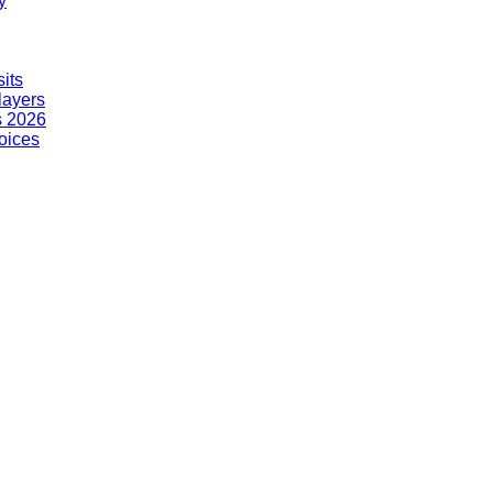
y
its
layers
s 2026
hoices