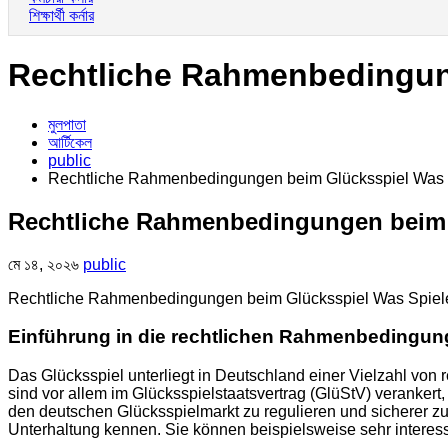
শিক্ষার্থী কর্নার
Rechtliche Rahmenbedingun
মুলপাতা
আর্টিকেল
public
Rechtliche Rahmenbedingungen beim Glücksspiel Was 
Rechtliche Rahmenbedingungen beim 
মে ১৪, ২০২৬
public
Rechtliche Rahmenbedingungen beim Glücksspiel Was Spiel
Einführung in die rechtlichen Rahmenbedingu
Das Glücksspiel unterliegt in Deutschland einer Vielzahl vo
sind vor allem im Glücksspielstaatsvertrag (GlüStV) verankert,
den deutschen Glücksspielmarkt zu regulieren und sicherer z
Unterhaltung kennen. Sie können beispielsweise sehr intere