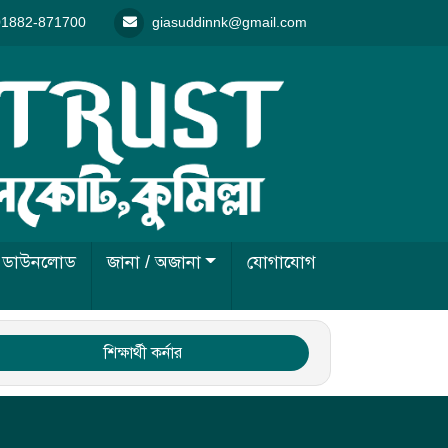
01882-871700
giasuddinnk@gmail.com
ডাউনলোড
জানা / অজানা
যোগাযোগ
শিক্ষার্থী কর্নার