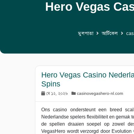
Hero Vegas Cas
মুলপাতা
আর্টিকেল
cas
Hero Vegas Casino Nederl
Spins
মে ১২, ২০২৬
casinovegashero-nl.com
Ons casino ondersteunt een breed sca
Nederlandse spelers flexibiliteit en gemak t
de spellen draaien soepel op zowel des
VegasHero wordt verzorgd door Evolution 