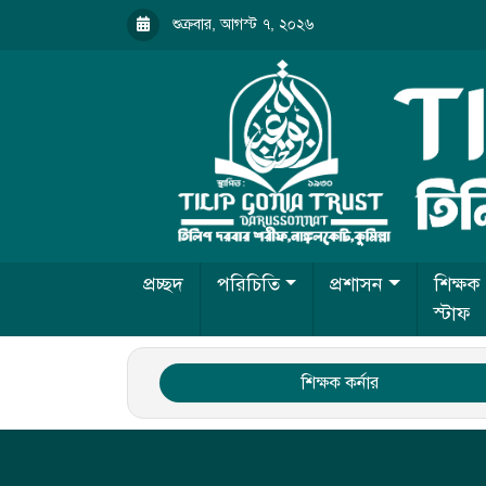
শুক্রবার, আগস্ট ৭, ২০২৬
প্রচ্ছদ
পরিচিতি
প্রশাসন
শিক্ষক
স্টাফ
শিক্ষক কর্নার