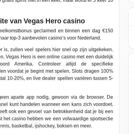
 gratis spins niet in één keer, maar wordt er 5 keer 10
site van Vegas Hero casino
e welkomstbonus geclaimed en binnen een dag €150
haar top-3 aanbevolen casino’s voor Nederland.
is, zullen veel spelers hier snel op zijn uitgekeken.
en. Vegas Hero is een online casino met een duidelijk
rd Amerika. Controleer altijd de specifieke
en voordat je begint met spelen. Slots dragen 100%
stal 10-20%, en live dealer spellen variëren tussen 5-
 geen aparte app nodig, gewoon via de browser. De
je snel kunt handelen wanneer een kans zich voordoet.
geeft ook een gevoel van betrokkenheid dat je bij een
st het casino hebben we een volwaardige sportsectie
ennis, basketbal, ijshockey, boksen en meer.