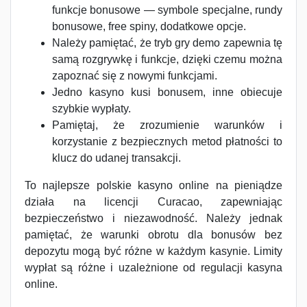
funkcje bonusowe — symbole specjalne, rundy
bonusowe, free spiny, dodatkowe opcje.
Należy pamiętać, że tryb gry demo zapewnia tę
samą rozgrywkę i funkcje, dzięki czemu można
zapoznać się z nowymi funkcjami.
Jedno kasyno kusi bonusem, inne obiecuje
szybkie wypłaty.
Pamiętaj, że zrozumienie warunków i
korzystanie z bezpiecznych metod płatności to
klucz do udanej transakcji.
To najlepsze polskie kasyno online na pieniądze
działa na licencji Curacao, zapewniając
bezpieczeństwo i niezawodność. Należy jednak
pamiętać, że warunki obrotu dla bonusów bez
depozytu mogą być różne w każdym kasynie. Limity
wypłat są różne i uzależnione od regulacji kasyna
online.