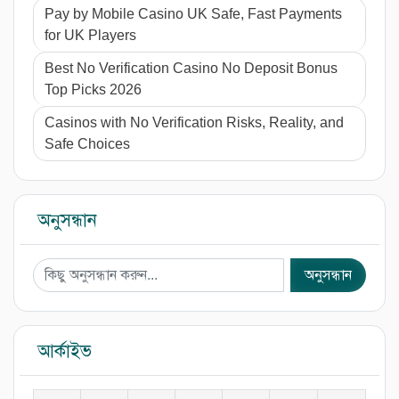
Pay by Mobile Casino UK Safe, Fast Payments
for UK Players
Best No Verification Casino No Deposit Bonus
Top Picks 2026
Casinos with No Verification Risks, Reality, and
Safe Choices
অনুসন্ধান
আর্কাইভ