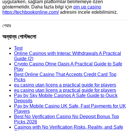
uygularken, sağlam platformlar belirlemeye özen
göstermelidir. Daha fazla bilgi için
pin up casino
https://techbookonline.com/
adresini incele edebilirsiniz.
শেয়ার
অন্যান্য পোস্টগুলো
Test
Online Casinos with Interac Withdrawals A Practical
Guide (2)
Crypto Casino Ohne Oasis A Practical Guide to Safe
Play
Best Online Casino That Accepts Credit Card Top
Picks
eu casino utan licens a practical guide for players
eu casino utan licens a practical guide for players
Pay by Sky Mobile Casinos A Safe Guide to Quick
Deposits
Pay by Mobile Casino UK Safe, Fast Payments for UK
Players
Best No Verification Casino No Deposit Bonus Top
Picks 2026
Casinos with No Verification Risks, Reality, and Safe