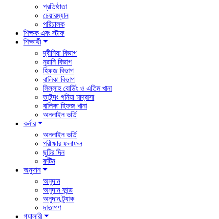
প্রতিষ্ঠাতা
চেয়ারম্যান
পরিচালক
শিক্ষক এবং স্টাফ
শিক্ষার্থী
দ্বীনিয়া বিভাগ
নুরানি বিভাগ
হিফজ বিভাগ
বালিকা বিভাগ
লিল্লাহ বোর্ডিং ও এতিম খানা
তাইন্দং গনিয়া মাদ্রাসা
বালিকা হিফজ খানা
অনলাইন ভর্তি
কর্নার
অনলাইন ভর্তি
পরীক্ষার ফলাফল
ছুটির দিন
রুটিন
অনুদান
অনুদান
অনুদান ফান্ড
অনুদান ট্র্যাক
দাতাগণ
গ্যালারী