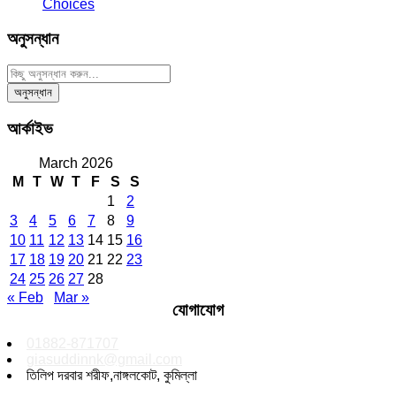
Choices
অনুসন্ধান
আর্কাইভ
March 2026
M
T
W
T
F
S
S
1
2
3
4
5
6
7
8
9
10
11
12
13
14
15
16
17
18
19
20
21
22
23
24
25
26
27
28
« Feb
Mar »
যোগাযোগ
01882-871707
giasuddinnk@gmail.com
তিলিপ দরবার শরীফ,নাঙ্গলকোট, কুমিল্লা