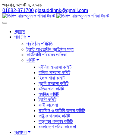
শুক্রবার, আগস্ট ৭, ২০২৬
01882-871700
giasuddinnk@gmail.com
প্রচ্ছদ
পরিচিতি
প্রতিষ্ঠান পরিচিতি
ট্রাস্ট আওতাধীন প্রতিষ্ঠান সমূহ
কার্যনির্বাহী পরিষদের তালিকা
কমিটি
দ্বীনিয়া মাদরাসা কমিটি
বালিকা মাদরাসা কমিটি
হিফজ খানা কমিটি
নূরানি মাদরাসা কমিটি
এতিম খানা কমিটি
মসজিদ কমিটি
ট্রাস্ট কমিটি
বদরী কাফেলা
মাহফিল ও তালিমী জলসা কমিটি
তাইন্দং খানকাহ কমিটি
বাতুপাড়া খানকাহ কমিটি
বাংলাদেশে গনিয়া কাফেলা
প্রশাসন