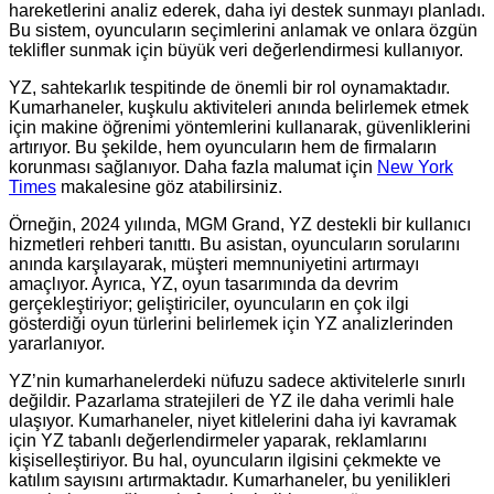
hareketlerini analiz ederek, daha iyi destek sunmayı planladı.
Bu sistem, oyuncuların seçimlerini anlamak ve onlara özgün
teklifler sunmak için büyük veri değerlendirmesi kullanıyor.
YZ, sahtekarlık tespitinde de önemli bir rol oynamaktadır.
Kumarhaneler, kuşkulu aktiviteleri anında belirlemek etmek
için makine öğrenimi yöntemlerini kullanarak, güvenliklerini
artırıyor. Bu şekilde, hem oyuncuların hem de firmaların
korunması sağlanıyor. Daha fazla malumat için
New York
Times
makalesine göz atabilirsiniz.
Örneğin, 2024 yılında, MGM Grand, YZ destekli bir kullanıcı
hizmetleri rehberi tanıttı. Bu asistan, oyuncuların sorularını
anında karşılayarak, müşteri memnuniyetini artırmayı
amaçlıyor. Ayrıca, YZ, oyun tasarımında da devrim
gerçekleştiriyor; geliştiriciler, oyuncuların en çok ilgi
gösterdiği oyun türlerini belirlemek için YZ analizlerinden
yararlanıyor.
YZ’nin kumarhanelerdeki nüfuzu sadece aktivitelerle sınırlı
değildir. Pazarlama stratejileri de YZ ile daha verimli hale
ulaşıyor. Kumarhaneler, niyet kitlelerini daha iyi kavramak
için YZ tabanlı değerlendirmeler yaparak, reklamlarını
kişiselleştiriyor. Bu hal, oyuncuların ilgisini çekmekte ve
katılım sayısını artırmaktadır. Kumarhaneler, bu yenilikleri