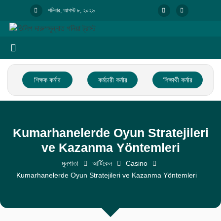
শনিবার, আগস্ট ৮, ২০২৬
শিক্ষক কর্নার
কর্মচারী কর্নার
শিক্ষার্থী কর্নার
Kumarhanelerde Oyun Stratejileri
ve Kazanma Yöntemleri
মুলপাতা
আর্টিকেল
Casino
Kumarhanelerde Oyun Stratejileri ve Kazanma Yöntemleri