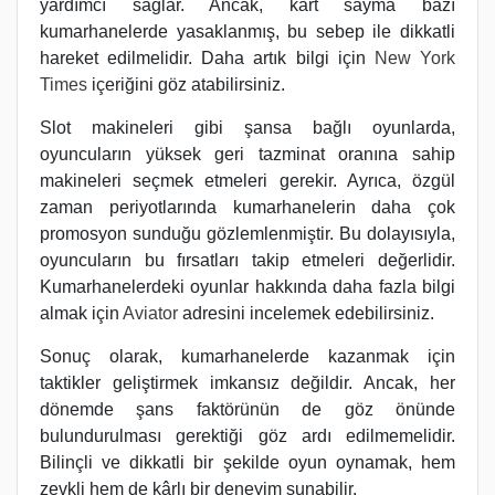
yardımcı sağlar. Ancak, kart sayma bazı
kumarhanelerde yasaklanmış, bu sebep ile dikkatli
hareket edilmelidir. Daha artık bilgi için
New York
Times
içeriğini göz atabilirsiniz.
Slot makineleri gibi şansa bağlı oyunlarda,
oyuncuların yüksek geri tazminat oranına sahip
makineleri seçmek etmeleri gerekir. Ayrıca, özgül
zaman periyotlarında kumarhanelerin daha çok
promosyon sunduğu gözlemlenmiştir. Bu dolayısıyla,
oyuncuların bu fırsatları takip etmeleri değerlidir.
Kumarhanelerdeki oyunlar hakkında daha fazla bilgi
almak için
Aviator
adresini incelemek edebilirsiniz.
Sonuç olarak, kumarhanelerde kazanmak için
taktikler geliştirmek imkansız değildir. Ancak, her
dönemde şans faktörünün de göz önünde
bulundurulması gerektiği göz ardı edilmemelidir.
Bilinçli ve dikkatli bir şekilde oyun oynamak, hem
zevkli hem de kârlı bir deneyim sunabilir.