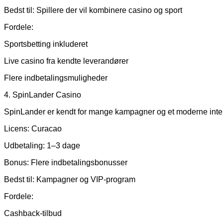
Bedst til: Spillere der vil kombinere casino og sport
Fordele:
Sportsbetting inkluderet
Live casino fra kendte leverandører
Flere indbetalingsmuligheder
4. SpinLander Casino
SpinLander er kendt for mange kampagner og et moderne inte
Licens: Curacao
Udbetaling: 1–3 dage
Bonus: Flere indbetalingsbonusser
Bedst til: Kampagner og VIP-program
Fordele:
Cashback-tilbud