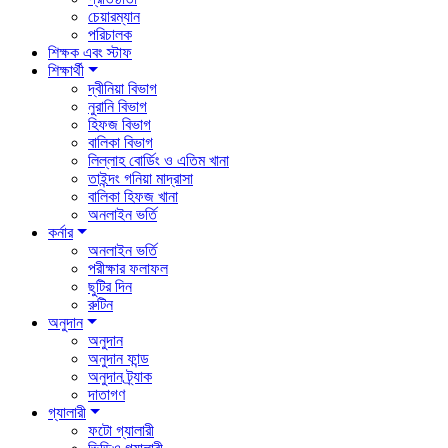
চেয়ারম্যান
পরিচালক
শিক্ষক এবং স্টাফ
শিক্ষার্থী
দ্বীনিয়া বিভাগ
নুরানি বিভাগ
হিফজ বিভাগ
বালিকা বিভাগ
লিল্লাহ বোর্ডিং ও এতিম খানা
তাইন্দং গনিয়া মাদ্রাসা
বালিকা হিফজ খানা
অনলাইন ভর্তি
কর্নার
অনলাইন ভর্তি
পরীক্ষার ফলাফল
ছুটির দিন
রুটিন
অনুদান
অনুদান
অনুদান ফান্ড
অনুদান ট্র্যাক
দাতাগণ
গ্যালারী
ফটো গ্যালারী