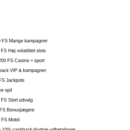
100 FS Mange kampagner
S Høj volatilitet slots
200 FS Casino + sport
hback VIP & kampagner
 FS Jackpots
e spil
 FS Stort udvalg
5 FS Bonusjægere
0 FS Mobil
+ 10% cashback Hurtige udbetalinger