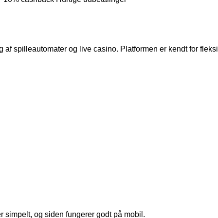
f spilleautomater og live casino. Platformen er kendt for fleksi
er simpelt, og siden fungerer godt på mobil.