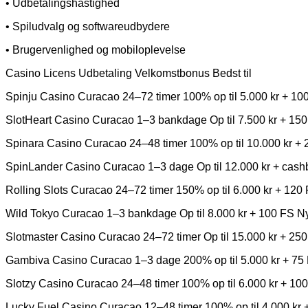
• Udbetalingshastighed
• Spiludvalg og softwareudbydere
• Brugervenlighed og mobiloplevelse
Casino Licens Udbetaling Velkomstbonus Bedst til
Spinju Casino Curacao 24–72 timer 100% op til 5.000 kr + 
SlotHeart Casino Curacao 1–3 bankdage Op til 7.500 kr + 150 F
Spinara Casino Curacao 24–48 timer 100% op til 10.000 kr + 
SpinLander Casino Curacao 1–3 dage Op til 12.000 kr + cas
Rolling Slots Curacao 24–72 timer 150% op til 6.000 kr + 120
Wild Tokyo Curacao 1–3 bankdage Op til 8.000 kr + 100 FS Ny
Slotmaster Casino Curacao 24–72 timer Op til 15.000 kr + 250
Gambiva Casino Curacao 1–3 dage 200% op til 5.000 kr + 7
Slotzy Casino Curacao 24–48 timer 100% op til 6.000 kr + 10
Lucky Fuel Casino Curacao 12–48 timer 100% op til 4.000 kr 