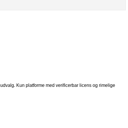
dvalg. Kun platforme med verificerbar licens og rimelige