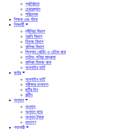
প্রতিষ্ঠাতা
চেয়ারম্যান
পরিচালক
শিক্ষক এবং স্টাফ
শিক্ষার্থী
দ্বীনিয়া বিভাগ
নুরানি বিভাগ
হিফজ বিভাগ
বালিকা বিভাগ
লিল্লাহ বোর্ডিং ও এতিম খানা
তাইন্দং গনিয়া মাদ্রাসা
বালিকা হিফজ খানা
অনলাইন ভর্তি
কর্নার
অনলাইন ভর্তি
পরীক্ষার ফলাফল
ছুটির দিন
রুটিন
অনুদান
অনুদান
অনুদান ফান্ড
অনুদান ট্র্যাক
দাতাগণ
গ্যালারী