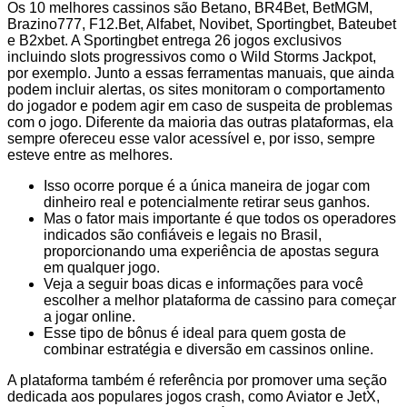
Os 10 melhores cassinos são Betano, BR4Bet, BetMGM,
Brazino777, F12.Bet, Alfabet, Novibet, Sportingbet, Bateubet
e B2xbet. A Sportingbet entrega 26 jogos exclusivos
incluindo slots progressivos como o Wild Storms Jackpot,
por exemplo. Junto a essas ferramentas manuais, que ainda
podem incluir alertas, os sites monitoram o comportamento
do jogador e podem agir em caso de suspeita de problemas
com o jogo. Diferente da maioria das outras plataformas, ela
sempre ofereceu esse valor acessível e, por isso, sempre
esteve entre as melhores.
Isso ocorre porque é a única maneira de jogar com
dinheiro real e potencialmente retirar seus ganhos.
Mas o fator mais importante é que todos os operadores
indicados são confiáveis e legais no Brasil,
proporcionando uma experiência de apostas segura
em qualquer jogo.
Veja a seguir boas dicas e informações para você
escolher a melhor plataforma de cassino para começar
a jogar online.
Esse tipo de bônus é ideal para quem gosta de
combinar estratégia e diversão em cassinos online.
A plataforma também é referência por promover uma seção
dedicada aos populares jogos crash, como Aviator e JetX,