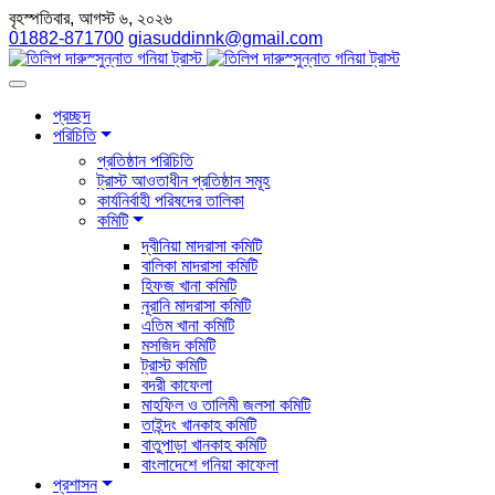
বৃহস্পতিবার, আগস্ট ৬, ২০২৬
01882-871700
giasuddinnk@gmail.com
প্রচ্ছদ
পরিচিতি
প্রতিষ্ঠান পরিচিতি
ট্রাস্ট আওতাধীন প্রতিষ্ঠান সমূহ
কার্যনির্বাহী পরিষদের তালিকা
কমিটি
দ্বীনিয়া মাদরাসা কমিটি
বালিকা মাদরাসা কমিটি
হিফজ খানা কমিটি
নূরানি মাদরাসা কমিটি
এতিম খানা কমিটি
মসজিদ কমিটি
ট্রাস্ট কমিটি
বদরী কাফেলা
মাহফিল ও তালিমী জলসা কমিটি
তাইন্দং খানকাহ কমিটি
বাতুপাড়া খানকাহ কমিটি
বাংলাদেশে গনিয়া কাফেলা
প্রশাসন