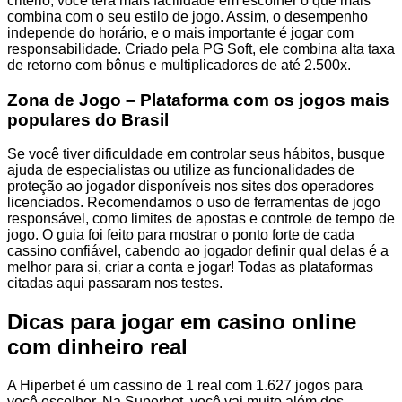
critério, você terá mais facilidade em escolher o que mais
combina com o seu estilo de jogo. Assim, o desempenho
independe do horário, e o mais importante é jogar com
responsabilidade. Criado pela PG Soft, ele combina alta taxa
de retorno com bônus e multiplicadores de até 2.500x.
Zona de Jogo – Plataforma com os jogos mais
populares do Brasil
Se você tiver dificuldade em controlar seus hábitos, busque
ajuda de especialistas ou utilize as funcionalidades de
proteção ao jogador disponíveis nos sites dos operadores
licenciados. Recomendamos o uso de ferramentas de jogo
responsável, como limites de apostas e controle de tempo de
jogo. O guia foi feito para mostrar o ponto forte de cada
cassino confiável, cabendo ao jogador definir qual delas é a
melhor para si, criar a conta e jogar! Todas as plataformas
citadas aqui passaram nos testes.
Dicas para jogar em casino online
com dinheiro real
A Hiperbet é um cassino de 1 real com 1.627 jogos para
você escolher. Na Superbet, você vai muito além dos