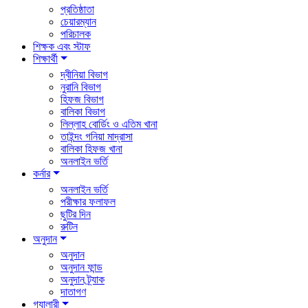
প্রতিষ্ঠাতা
চেয়ারম্যান
পরিচালক
শিক্ষক এবং স্টাফ
শিক্ষার্থী
দ্বীনিয়া বিভাগ
নুরানি বিভাগ
হিফজ বিভাগ
বালিকা বিভাগ
লিল্লাহ বোর্ডিং ও এতিম খানা
তাইন্দং গনিয়া মাদ্রাসা
বালিকা হিফজ খানা
অনলাইন ভর্তি
কর্নার
অনলাইন ভর্তি
পরীক্ষার ফলাফল
ছুটির দিন
রুটিন
অনুদান
অনুদান
অনুদান ফান্ড
অনুদান ট্র্যাক
দাতাগণ
গ্যালারী