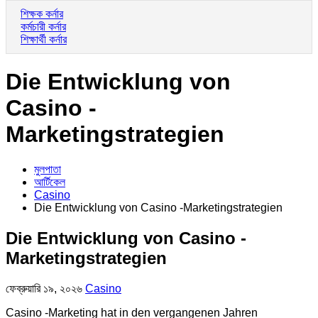
শিক্ষক কর্নার
কর্মচারী কর্নার
শিক্ষার্থী কর্নার
Die Entwicklung von
Casino -
Marketingstrategien
মুলপাতা
আর্টিকেল
Casino
Die Entwicklung von Casino -Marketingstrategien
Die Entwicklung von Casino -
Marketingstrategien
ফেব্রুয়ারি ১৯, ২০২৬
Casino
Casino -Marketing hat in den vergangenen Jahren