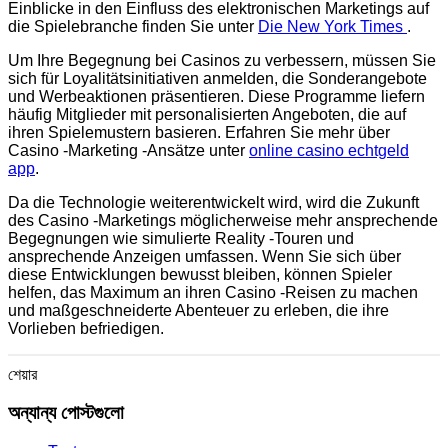
Einblicke in den Einfluss des elektronischen Marketings auf
die Spielebranche finden Sie unter
Die New York Times
.
Um Ihre Begegnung bei Casinos zu verbessern, müssen Sie
sich für Loyalitätsinitiativen anmelden, die Sonderangebote
und Werbeaktionen präsentieren. Diese Programme liefern
häufig Mitglieder mit personalisierten Angeboten, die auf
ihren Spielemustern basieren. Erfahren Sie mehr über
Casino -Marketing -Ansätze unter
online casino echtgeld
app
.
Da die Technologie weiterentwickelt wird, wird die Zukunft
des Casino -Marketings möglicherweise mehr ansprechende
Begegnungen wie simulierte Reality -Touren und
ansprechende Anzeigen umfassen. Wenn Sie sich über
diese Entwicklungen bewusst bleiben, können Spieler
helfen, das Maximum an ihren Casino -Reisen zu machen
und maßgeschneiderte Abenteuer zu erleben, die ihre
Vorlieben befriedigen.
শেয়ার
অন্যান্য পোস্টগুলো