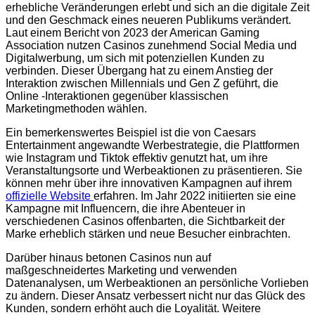
erhebliche Veränderungen erlebt und sich an die digitale Zeit
und den Geschmack eines neueren Publikums verändert.
Laut einem Bericht von 2023 der American Gaming
Association nutzen Casinos zunehmend Social Media und
Digitalwerbung, um sich mit potenziellen Kunden zu
verbinden. Dieser Übergang hat zu einem Anstieg der
Interaktion zwischen Millennials und Gen Z geführt, die
Online -Interaktionen gegenüber klassischen
Marketingmethoden wählen.
Ein bemerkenswertes Beispiel ist die von Caesars
Entertainment angewandte Werbestrategie, die Plattformen
wie Instagram und Tiktok effektiv genutzt hat, um ihre
Veranstaltungsorte und Werbeaktionen zu präsentieren. Sie
können mehr über ihre innovativen Kampagnen auf ihrem
offizielle Website
erfahren. Im Jahr 2022 initiierten sie eine
Kampagne mit Influencern, die ihre Abenteuer in
verschiedenen Casinos offenbarten, die Sichtbarkeit der
Marke erheblich stärken und neue Besucher einbrachten.
Darüber hinaus betonen Casinos nun auf
maßgeschneidertes Marketing und verwenden
Datenanalysen, um Werbeaktionen an persönliche Vorlieben
zu ändern. Dieser Ansatz verbessert nicht nur das Glück des
Kunden, sondern erhöht auch die Loyalität. Weitere