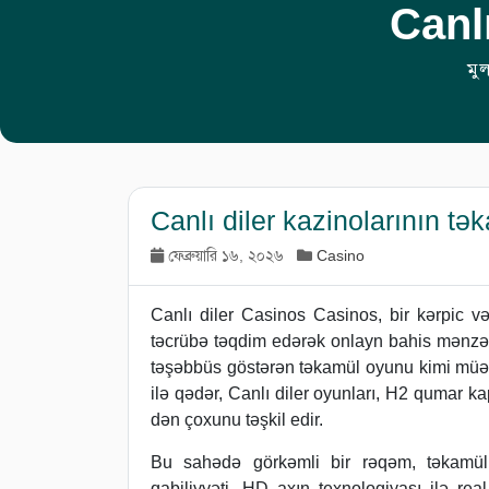
Canl
মু
Canlı diler kazinolarının tə
ফেব্রুয়ারি ১৬, ২০২৬
Casino
Canlı diler Casinos Casinos, bir kərpic v
təcrübə təqdim edərək onlayn bahis mənzərəs
təşəbbüs göstərən təkamül oyunu kimi müəs
ilə qədər, Canlı diler oyunları, H2 qumar ka
dən çoxunu təşkil edir.
Bu sahədə görkəmli bir rəqəm, təkamü
qabiliyyəti, HD axın texnologiyası ilə real 