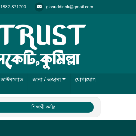
01882-871700
giasuddinnk@gmail.com
ডাউনলোড
জানা / অজানা
যোগাযোগ
শিক্ষার্থী কর্নার