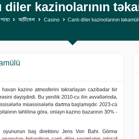
ı diler kazinolarının tək
লপাতা
আর্টিকেল
Casino
Canlı diler kazinolarının təkamül
kamülü
ə havan kazino atmosferini təkrarlayan cazibədar bir
ini dəyişdirdi. Bu yenilik 2010-cu ilin əvvəllərində,
sisələrlə müəssisələrlə dartma başlamışdır. 2023-cü
pitalının təhlilinə görə, onlayn kazino bazarının 30% -
l oyununun baş direktoru Jens Von Bahr. Görmə
aparıcıları birləşdirən canlı diler seçimlərini inkişaf