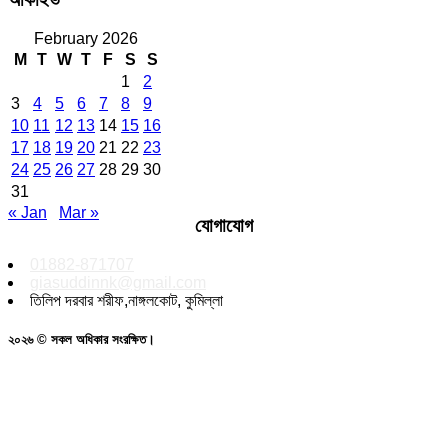
February 2026
M
T
W
T
F
S
S
1
2
3
4
5
6
7
8
9
10
11
12
13
14
15
16
17
18
19
20
21
22
23
24
25
26
27
28
29
30
31
« Jan
Mar »
যোগাযোগ
01882-871707
giasuddinnk@gmail.com
তিলিপ দরবার শরীফ,নাঙ্গলকোট, কুমিল্লা
২০২৬ © সকল অধিকার সংরক্ষিত।