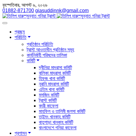
বৃহস্পতিবার, আগস্ট ৬, ২০২৬
01882-871700
giasuddinnk@gmail.com
প্রচ্ছদ
পরিচিতি
প্রতিষ্ঠান পরিচিতি
ট্রাস্ট আওতাধীন প্রতিষ্ঠান সমূহ
কার্যনির্বাহী পরিষদের তালিকা
কমিটি
দ্বীনিয়া মাদরাসা কমিটি
বালিকা মাদরাসা কমিটি
হিফজ খানা কমিটি
নূরানি মাদরাসা কমিটি
এতিম খানা কমিটি
মসজিদ কমিটি
ট্রাস্ট কমিটি
বদরী কাফেলা
মাহফিল ও তালিমী জলসা কমিটি
তাইন্দং খানকাহ কমিটি
বাতুপাড়া খানকাহ কমিটি
বাংলাদেশে গনিয়া কাফেলা
প্রশাসন