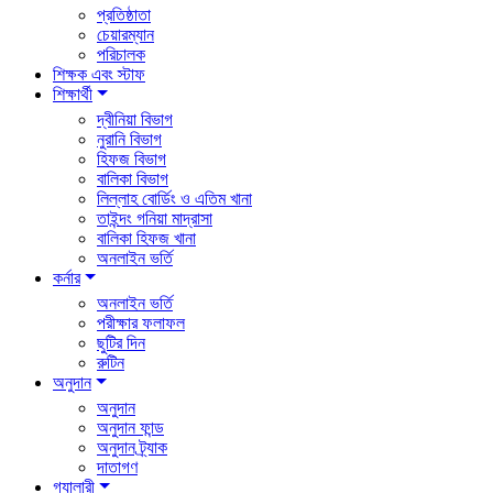
প্রতিষ্ঠাতা
চেয়ারম্যান
পরিচালক
শিক্ষক এবং স্টাফ
শিক্ষার্থী
দ্বীনিয়া বিভাগ
নুরানি বিভাগ
হিফজ বিভাগ
বালিকা বিভাগ
লিল্লাহ বোর্ডিং ও এতিম খানা
তাইন্দং গনিয়া মাদ্রাসা
বালিকা হিফজ খানা
অনলাইন ভর্তি
কর্নার
অনলাইন ভর্তি
পরীক্ষার ফলাফল
ছুটির দিন
রুটিন
অনুদান
অনুদান
অনুদান ফান্ড
অনুদান ট্র্যাক
দাতাগণ
গ্যালারী