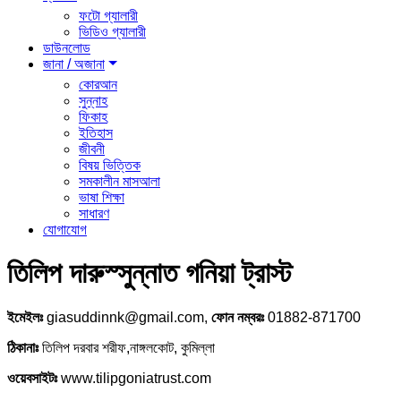
ফটো গ্যালারী
ভিডিও গ্যালারী
ডাউনলোড
জানা / অজানা
কোরআন
সুন্নাহ
ফিকাহ
ইতিহাস
জীবনী
বিষয় ভিত্তিক
সমকালীন মাসআলা
ভাষা শিক্ষা
সাধারণ
যোগাযোগ
তিলিপ দারুস্সুন্নাত গনিয়া ট্রাস্ট
ইমেইলঃ
giasuddinnk@gmail.com,
ফোন নম্বরঃ
01882-871700
ঠিকানাঃ
তিলিপ দরবার শরীফ,নাঙ্গলকোট, কুমিল্লা
ওয়েবসাইটঃ
www.tilipgoniatrust.com