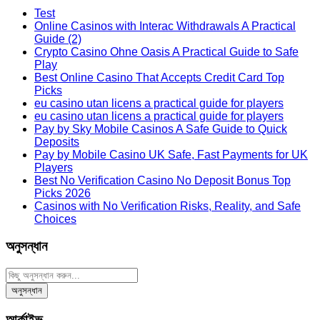
Test
Online Casinos with Interac Withdrawals A Practical
Guide (2)
Crypto Casino Ohne Oasis A Practical Guide to Safe
Play
Best Online Casino That Accepts Credit Card Top
Picks
eu casino utan licens a practical guide for players
eu casino utan licens a practical guide for players
Pay by Sky Mobile Casinos A Safe Guide to Quick
Deposits
Pay by Mobile Casino UK Safe, Fast Payments for UK
Players
Best No Verification Casino No Deposit Bonus Top
Picks 2026
Casinos with No Verification Risks, Reality, and Safe
Choices
অনুসন্ধান
আর্কাইভ