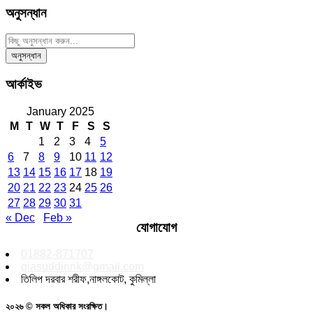
অনুসন্ধান
আর্কাইভ
January 2025
M
T
W
T
F
S
S
1
2
3
4
5
6
7
8
9
10
11
12
13
14
15
16
17
18
19
20
21
22
23
24
25
26
27
28
29
30
31
« Dec
Feb »
যোগাযোগ
01882-871707
giasuddinnk@gmail.com
তিলিপ দরবার শরীফ,নাঙ্গলকোট, কুমিল্লা
২০২৬ © সকল অধিকার সংরক্ষিত।