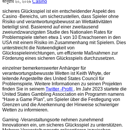
জানুয়ারি ২০, ২০২৬
Casino
sicheres Glücksspiel ist ein entscheidender Aspekt des
Casino -Bereichs, um sicherzustellen, dass Spieler ohne
Risiko und verantwortungsbewusst an Wettaktivitäten
beteiligt sind. Basierend auf einer zweitausend
zweiundzwanzigsten Studie des Nationalen Rates für
Problemspiele stehen etwa 1 von 10 Erwachsenen in den
USA mit einem Risiko im Zusammenhang mit Spielern. Dies
unterstreicht die Notwendigkeit von
Glücksspieleinrichtungen, um effiziente Maßnahmen zur
Förderung eines sicheren Glücksspiels durchzusetzen.
einzelner bemerkenswerter Anhänger für
verantwortungsbewusste Wetten ist Keith Whyte, der
leitende Angestellte des United States Council für
Problemspiele. Weitere Informationen zu seinen Projekten
finden Sie in seinem
Twitter -Profil
. Im Jahr 2023 startete die
United States Gambling Association ein Programm namens
“Have a Game Plan”, um Spieler über die Festlegung von
Grenzen und die Anerkennung der Hinweise schwieriger
Wetten zu informieren.
Gaming -Veranstaltungsorte nehmen zunehmend
Innovationen ein, um sicheres Glücksspiel zu unterstützen.