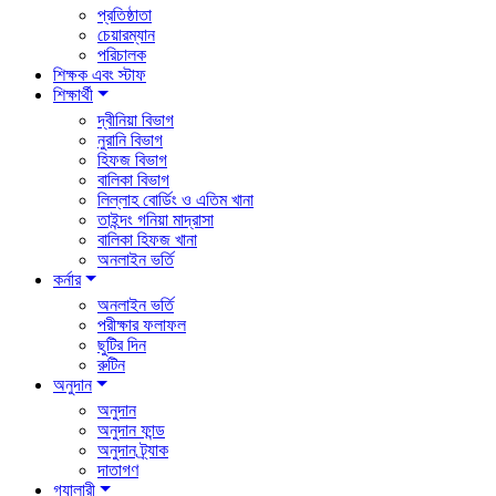
প্রতিষ্ঠাতা
চেয়ারম্যান
পরিচালক
শিক্ষক এবং স্টাফ
শিক্ষার্থী
দ্বীনিয়া বিভাগ
নুরানি বিভাগ
হিফজ বিভাগ
বালিকা বিভাগ
লিল্লাহ বোর্ডিং ও এতিম খানা
তাইন্দং গনিয়া মাদ্রাসা
বালিকা হিফজ খানা
অনলাইন ভর্তি
কর্নার
অনলাইন ভর্তি
পরীক্ষার ফলাফল
ছুটির দিন
রুটিন
অনুদান
অনুদান
অনুদান ফান্ড
অনুদান ট্র্যাক
দাতাগণ
গ্যালারী