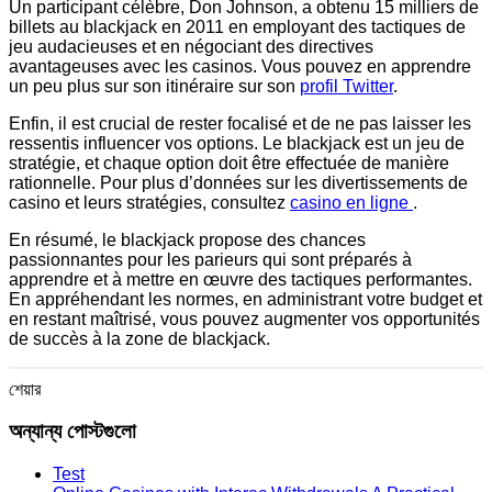
Un participant célèbre, Don Johnson, a obtenu 15 milliers de
billets au blackjack en 2011 en employant des tactiques de
jeu audacieuses et en négociant des directives
avantageuses avec les casinos. Vous pouvez en apprendre
un peu plus sur son itinéraire sur son
profil Twitter
.
Enfin, il est crucial de rester focalisé et de ne pas laisser les
ressentis influencer vos options. Le blackjack est un jeu de
stratégie, et chaque option doit être effectuée de manière
rationnelle. Pour plus d’données sur les divertissements de
casino et leurs stratégies, consultez
casino en ligne
.
En résumé, le blackjack propose des chances
passionnantes pour les parieurs qui sont préparés à
apprendre et à mettre en œuvre des tactiques performantes.
En appréhendant les normes, en administrant votre budget et
en restant maîtrisé, vous pouvez augmenter vos opportunités
de succès à la zone de blackjack.
শেয়ার
অন্যান্য পোস্টগুলো
Test