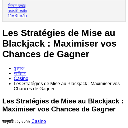
শিক্ষক কর্নার
কর্মচারী কর্নার
শিক্ষার্থী কর্নার
Les Stratégies de Mise au
Blackjack : Maximiser vos
Chances de Gagner
মুলপাতা
আর্টিকেল
Casino
Les Stratégies de Mise au Blackjack : Maximiser vos
Chances de Gagner
Les Stratégies de Mise au Blackjack :
Maximiser vos Chances de Gagner
জানুয়ারি ১৫, ২০২৬
Casino