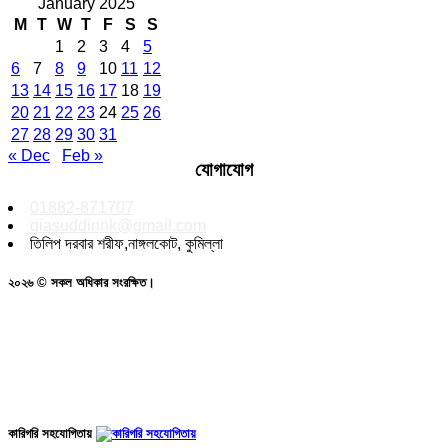
January 2025
M
T
W
T
F
S
S
1
2
3
4
5
6
7
8
9
10
11
12
13
14
15
16
17
18
19
20
21
22
23
24
25
26
27
28
29
30
31
« Dec
Feb »
যোগাযোগ
01882-871707
giasuddinnk@gmail.com
তিলিপ দরবার শরীফ,নাঙ্গলকোট, কুমিল্লা
২০২৬ © সকল অধিকার সংরক্ষিত।
কারিগরি সহযোগিতায়