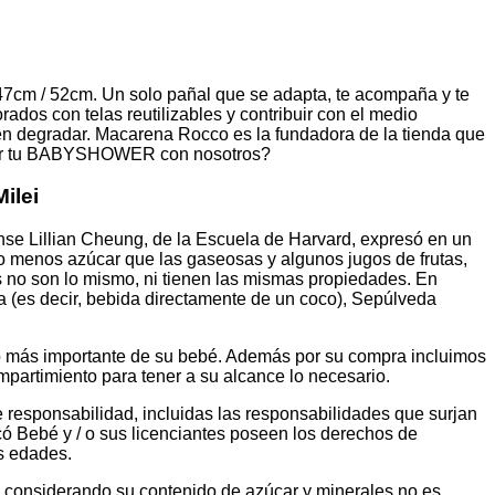
47cm / 52cm. Un solo pañal que se adapta, te acompaña y te
os con telas reutilizables y contribuir con el medio
n degradar. Macarena Rocco es la fundadora de la tienda que
lebrar tu BABYSHOWER con nosotros?
ilei
ense Lillian Cheung, de la Escuela de Harvard, expresó en un
o menos azúcar que las gaseosas y algunos jugos de frutas,
s no son lo mismo, ni tienen las mismas propiedades. En
a (es decir, bebida directamente de un coco), Sepúlveda
io más importante de su bebé. Además por su compra incluimos
partimiento para tener a su alcance lo necesario.
 responsabilidad, incluidas las responsabilidades que surjan
ocó Bebé y / o sus licenciantes poseen los derechos de
es edades.
, considerando su contenido de azúcar y minerales no es