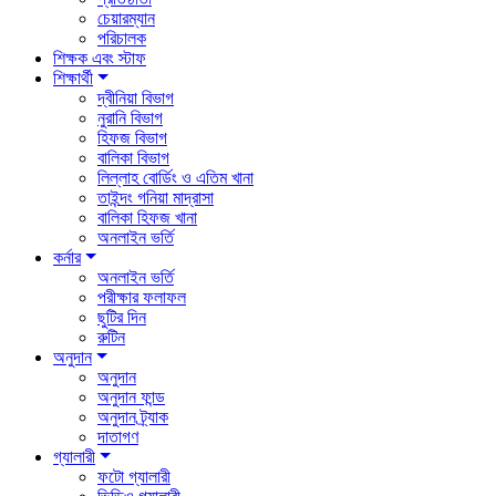
চেয়ারম্যান
পরিচালক
শিক্ষক এবং স্টাফ
শিক্ষার্থী
দ্বীনিয়া বিভাগ
নুরানি বিভাগ
হিফজ বিভাগ
বালিকা বিভাগ
লিল্লাহ বোর্ডিং ও এতিম খানা
তাইন্দং গনিয়া মাদ্রাসা
বালিকা হিফজ খানা
অনলাইন ভর্তি
কর্নার
অনলাইন ভর্তি
পরীক্ষার ফলাফল
ছুটির দিন
রুটিন
অনুদান
অনুদান
অনুদান ফান্ড
অনুদান ট্র্যাক
দাতাগণ
গ্যালারী
ফটো গ্যালারী