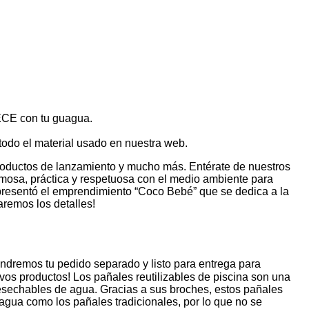
ECE con tu guagua.
todo el material usado en nuestra web.
productos de lanzamiento y mucho más. Entérate de nuestros
ermosa, práctica y respetuosa con el medio ambiente para
presentó el emprendimiento “Coco Bebé” que se dedica a la
aremos los detalles!
dremos tu pedido separado y listo para entrega para
uevos productos! Los pañales reutilizables de piscina son una
 desechables de agua. Gracias a sus broches, estos pañales
gua como los pañales tradicionales, por lo que no se