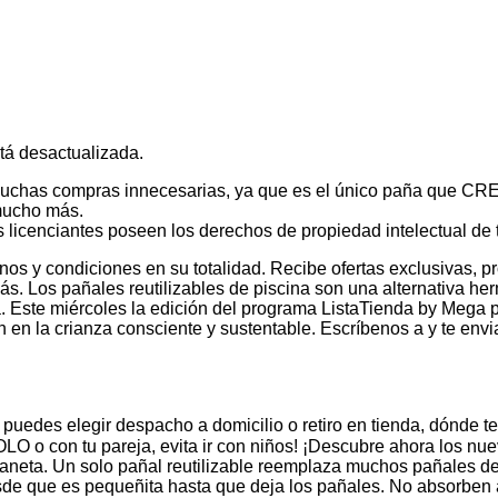
tá desactualizada.
 muchas compras innecesarias, ya que es el único paña que CR
 mucho más.
s licenciantes poseen los derechos de propiedad intelectual de 
nos y condiciones en su totalidad. Recibe ofertas exclusivas, 
más. Los pañales reutilizables de piscina son una alternativa h
. Este miércoles la edición del programa ListaTienda by Mega 
 en la crianza consciente y sustentable. Escríbenos a y te envi
s elegir despacho a domicilio o retiro en tienda, dónde ten
 SOLO o con tu pareja, evita ir con niños! ¡Descubre ahora los n
l planeta. Un solo pañal reutilizable reemplaza muchos pañales
de que es pequeñita hasta que deja los pañales. No absorben a