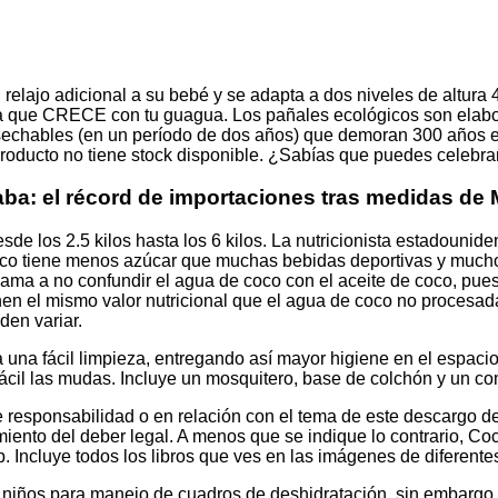
elajo adicional a su bebé y se adapta a dos niveles de altura 
 que CRECE con tu guagua. Los pañales ecológicos son elaborad
sechables (en un período de dos años) que demoran 300 años e
ste producto no tiene stock disponible. ¿Sabías que puedes ce
a: el récord de importaciones tras medidas de M
de los 2.5 kilos hasta los 6 kilos. La nutricionista estadounid
coco tiene menos azúcar que muchas bebidas deportivas y much
ama a no confundir el agua de coco con el aceite de coco, pue
nen el mismo valor nutricional que el agua de coco no procesad
den variar.
 una fácil limpieza, entregando así mayor higiene en el espac
ácil las mudas. Incluye un mosquitero, base de colchón y un com
 responsabilidad o en relación con el tema de este descargo de
limiento del deber legal. A menos que se indique lo contrario, C
b. Incluye todos los libros que ves en las imágenes de diferent
n niños para manejo de cuadros de deshidratación, sin embargo