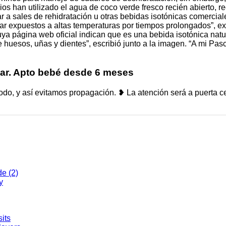
os han utilizado el agua de coco verde fresco recién abierto, 
lar a sales de rehidratación u otras bebidas isotónicas comercia
star expuestos a altas temperaturas por tiempos prolongados”, e
a página web oficial indican que es una bebida isotónica natur
huesos, uñas y dientes”, escribió junto a la imagen. “A mi Pas
car. Apto bebé desde 6 meses
, y así evitamos propagación. ❥ La atención será a puerta cerra
de (2)
y
its