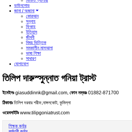
ভিডিও গ্যালারী
ডাউনলোড
জানা / অজানা
কোরআন
সুন্নাহ
ফিকাহ
ইতিহাস
জীবনী
বিষয় ভিত্তিক
সমকালীন মাসআলা
ভাষা শিক্ষা
সাধারণ
যোগাযোগ
তিলিপ দারুস্সুন্নাত গনিয়া ট্রাস্ট
ইমেইলঃ
giasuddinnk@gmail.com,
ফোন নম্বরঃ
01882-871700
ঠিকানাঃ
তিলিপ দরবার শরীফ,নাঙ্গলকোট, কুমিল্লা
ওয়েবসাইটঃ
www.tilipgoniatrust.com
শিক্ষক কর্নার
কর্মচারী কর্নার