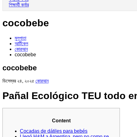
শিক্ষার্থী কর্নার
cocobebe
মুলপাতা
আর্টিকেল
কোরআন
cocobebe
cocobebe
ডিসেম্বর ২৪, ২০২৫
কোরআন
Pañal Ecológico TEU todo e
Content
Cocadas de dátiles para bebés
Llegó H&M a Argentina, pero no como se