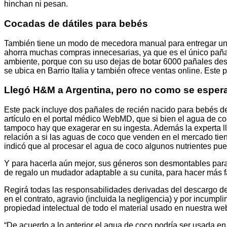
hinchan ni pesan.
Cocadas de dátiles para bebés
También tiene un modo de mecedora manual para entregar un r
ahorra muchas compras innecesarias, ya que es el único paña
ambiente, porque con su uso dejas de botar 6000 pañales de
se ubica en Barrio Italia y también ofrece ventas online. E
Llegó H&M a Argentina, pero no como se esperab
Este pack incluye dos pañales de recién nacido para bebés des
artículo en el portal médico WebMD, que si bien el agua de 
tampoco hay que exagerar en su ingesta. Además la experta ll
relación a si las aguas de coco que venden en el mercado tie
indicó que al procesar el agua de coco algunos nutrientes pue
Y para hacerla aún mejor, sus géneros son desmontables para
de regalo un mudador adaptable a su cunita, para hacer más f
Regirá todas las responsabilidades derivadas del descargo de
en el contrato, agravio (incluida la negligencia) y por incump
propiedad intelectual de todo el material usado en nuestra we
“De acuerdo a lo anterior el agua de coco podría ser usada e