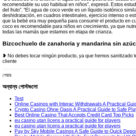
recomendable su uso habitual en niños”, expresó. Estos estudi
del fruto”. “El agua de coco verde es un líquido isotónico simi
deshidratación, en cuadros intestinales, ejercicio intenso o e
que la bebé era muy pequeña para consumir el producto en cuy
coco es recomendable para niños en crecimiento, ya que nutre 
todas las mamás que estamos en etapa de crianza.
Bizcochuelo de zanahoria y mandarina sin azú
❥ No debes tocar ningún producto, ya que hemos sanitizado todo
cliente
শেয়ার
অন্যান্য পোস্টগুলো
Test
Online Casinos with Interac Withdrawals A Practical Gui
Crypto Casino Ohne Oasis A Practical Guide to Safe Pla
Best Online Casino That Accepts Credit Card Top Picks
eu casino utan licens a practical guide for players
eu casino utan licens a practical guide for players
Pay by Sky Mobile Casinos A Safe Guide to Quick Depos