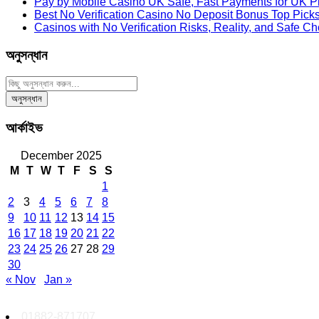
Pay by Mobile Casino UK Safe, Fast Payments for UK P
Best No Verification Casino No Deposit Bonus Top Pick
Casinos with No Verification Risks, Reality, and Safe C
অনুসন্ধান
আর্কাইভ
December 2025
M
T
W
T
F
S
S
1
2
3
4
5
6
7
8
9
10
11
12
13
14
15
16
17
18
19
20
21
22
23
24
25
26
27
28
29
30
« Nov
Jan »
01882-871707