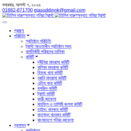
শুক্রবার, আগস্ট ৭, ২০২৬
01882-871700
giasuddinnk@gmail.com
প্রচ্ছদ
পরিচিতি
প্রতিষ্ঠান পরিচিতি
ট্রাস্ট আওতাধীন প্রতিষ্ঠান সমূহ
কার্যনির্বাহী পরিষদের তালিকা
কমিটি
দ্বীনিয়া মাদরাসা কমিটি
বালিকা মাদরাসা কমিটি
হিফজ খানা কমিটি
নূরানি মাদরাসা কমিটি
এতিম খানা কমিটি
মসজিদ কমিটি
ট্রাস্ট কমিটি
বদরী কাফেলা
মাহফিল ও তালিমী জলসা কমিটি
তাইন্দং খানকাহ কমিটি
বাতুপাড়া খানকাহ কমিটি
বাংলাদেশে গনিয়া কাফেলা
প্রশাসন
প্রতিষ্ঠাতা