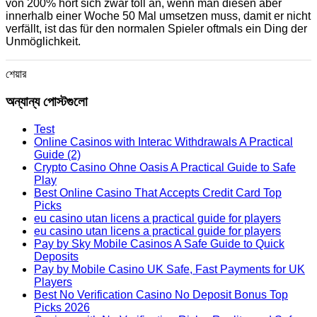
von 200% hört sich zwar toll an, wenn man diesen aber
innerhalb einer Woche 50 Mal umsetzen muss, damit er nicht
verfällt, ist das für den normalen Spieler oftmals ein Ding der
Unmöglichkeit.
শেয়ার
অন্যান্য পোস্টগুলো
Test
Online Casinos with Interac Withdrawals A Practical
Guide (2)
Crypto Casino Ohne Oasis A Practical Guide to Safe
Play
Best Online Casino That Accepts Credit Card Top
Picks
eu casino utan licens a practical guide for players
eu casino utan licens a practical guide for players
Pay by Sky Mobile Casinos A Safe Guide to Quick
Deposits
Pay by Mobile Casino UK Safe, Fast Payments for UK
Players
Best No Verification Casino No Deposit Bonus Top
Picks 2026