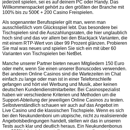
jederzeit spielen, sei es auf deinem PC oder Handy. Das
Willkommenspacket gehört zu den größten der Branche mit
100% bis zu 500€ + 200 Casino Freispielen.
Als sogenannter Berufsspieler gilt man, wenn man
ausschließlich vom Glücksspiel lebt. Das besondere bei
Tischspielen sind die Auszahlungsraten, die hier unglaublich
hoch sind und das vor allem bei den Blackjack Varianten, die
mit einem RTP-Wert von über 99 Prozent glänzen. Probieren
Sie mal was neues und spielen Sie sich ein mit über 60
Varianten von Tischspielen bei NetBet.
Manche unserer Partner bieten neuen Mitgliedern 150 Euro
oder mehr, wenn Sie einen unserer Bonuscodes verwenden.
Bei anderen Online Casinos sind die Wartezeiten im Chat
einfach zu lange oder man ist in einer Telefonschleife
gefangen und hört viel Werbung und Musik, aber keinen
deutschen Kundendienstmitarbeiter. Bei Casinospezialist
haben wir verschiedene Kriterien und Methoden um die
Support-Abteilung der jeweiligen Online Casinos zu testen.
Selbstverständlich schauen wir auch auf das Angebot im
Live Casino und die klassischen Tischspiele. Wenn es sich
bei den Neukundenboni um utopische, nicht zu realisierende
Angebotsbedingungen handelt, stellen wir das in unseren
Tests auch klar und deutlich heraus. Ein Neukundenbonus