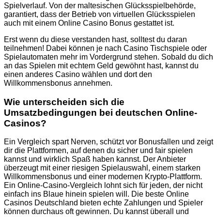
Spielverlauf. Von der maltesischen Glücksspielbehörde,
garantiert, dass der Betrieb von virtuellen Glücksspielen
auch mit einem Online Casino Bonus gestattet ist.
Erst wenn du diese verstanden hast, solltest du daran
teilnehmen! Dabei können je nach Casino Tischspiele oder
Spielautomaten mehr im Vordergrund stehen. Sobald du dich
an das Spielen mit echtem Geld gewöhnt hast, kannst du
einen anderes Casino wählen und dort den
Willkommensbonus annehmen.
Wie unterscheiden sich die
Umsatzbedingungen bei deutschen Online-
Casinos?
Ein Vergleich spart Nerven, schützt vor Bonusfallen und zeigt
dir die Plattformen, auf denen du sicher und fair spielen
kannst und wirklich Spaß haben kannst. Der Anbieter
überzeugt mit einer riesigen Spielauswahl, einem starken
Willkommensbonus und einer modernen Krypto-Plattform.
Ein Online-Casino-Vergleich lohnt sich für jeden, der nicht
einfach ins Blaue hinein spielen will. Die beste Online
Casinos Deutschland bieten echte Zahlungen und Spieler
können durchaus oft gewinnen. Du kannst überall und