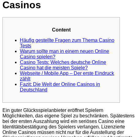
Casinos
Content
Häufig gestellte Fragen zum Thema Casino
Tests
Warum sollte man in einem neuen Online
Casino spielen?
Casino Tests: Welches deutsche Online
Casino hat die meisten Spiele?
Webseite / Mobile App – Der erste Eindruck
zählt
Fazit: Die Welt der Online Casinos in
Deutschland
Ein guter Glücksspielanbieter eröffnet Spielern
Möglichkeiten, das eigene Spiel zu beschränken. Spätestens
bei der ersten Auszahlung wird ein seriöses Casino eine
Identitätsbestätigung des Spielers verlangen. Lizenzierte
Online Casinos müssen nicht nur für die Ausstellung der