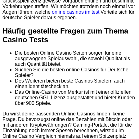
Glücksspiellizenz gewisse Vorgaben erfüllen und bestimmte
Vorkehrungen treffen. Wir möchten trotzdem noch einmal vor
Augen führen, welche
online casinos im test
Vorteile sich für
deutsche Spieler daraus ergeben.
Häufig gestellte Fragen zum Thema
Casino Tests
Die besten Online Casino Seiten sorgen für eine
ausgewogene Spielauswahl, die sowohl Qualität als
auch Quantität bietet.
Suchen Sie die besten online Casinos für Deutsche
Spieler?
Des Weiteren bieten beste Casinos Spielern auch
einen Identitätscheck an.
Das Online-Casino von Merkur ist mit einer offiziellen
deutschen GGL-Lizenz ausgestattet und bietet Kunden
über 900 Spiele.
Du wirst deine passenden Online Casinos finden, keine
Frage. Du bevorzugst online das Bezahlen mit Bitcoin oder
mit anderen Kryptowährungen? Gaming-Portale, die für die
Einzahlung noch immer Spesen berechnen, wirst du im
Online Casino Vergleich niemals auf einem Spitzenplatz