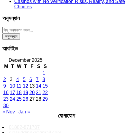
Casinos with No Verification Risks, Reality, and Safe
Choices
অনুসন্ধান
আর্কাইভ
December 2025
M
T
W
T
F
S
S
1
2
3
4
5
6
7
8
9
10
11
12
13
14
15
16
17
18
19
20
21
22
23
24
25
26
27
28
29
30
« Nov
Jan »
যোগাযোগ
01882-871707
giasuddinnk@gmail.com