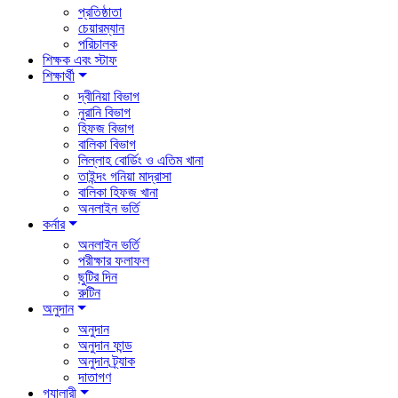
প্রতিষ্ঠাতা
চেয়ারম্যান
পরিচালক
শিক্ষক এবং স্টাফ
শিক্ষার্থী
দ্বীনিয়া বিভাগ
নুরানি বিভাগ
হিফজ বিভাগ
বালিকা বিভাগ
লিল্লাহ বোর্ডিং ও এতিম খানা
তাইন্দং গনিয়া মাদ্রাসা
বালিকা হিফজ খানা
অনলাইন ভর্তি
কর্নার
অনলাইন ভর্তি
পরীক্ষার ফলাফল
ছুটির দিন
রুটিন
অনুদান
অনুদান
অনুদান ফান্ড
অনুদান ট্র্যাক
দাতাগণ
গ্যালারী