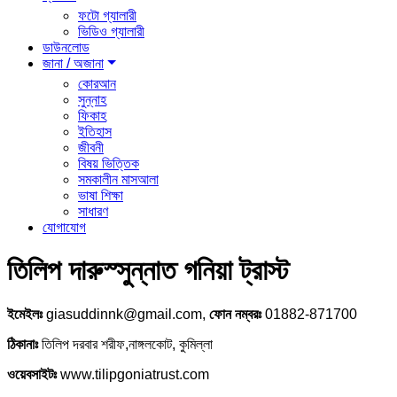
ফটো গ্যালারী
ভিডিও গ্যালারী
ডাউনলোড
জানা / অজানা
কোরআন
সুন্নাহ
ফিকাহ
ইতিহাস
জীবনী
বিষয় ভিত্তিক
সমকালীন মাসআলা
ভাষা শিক্ষা
সাধারণ
যোগাযোগ
তিলিপ দারুস্সুন্নাত গনিয়া ট্রাস্ট
ইমেইলঃ
giasuddinnk@gmail.com,
ফোন নম্বরঃ
01882-871700
ঠিকানাঃ
তিলিপ দরবার শরীফ,নাঙ্গলকোট, কুমিল্লা
ওয়েবসাইটঃ
www.tilipgoniatrust.com