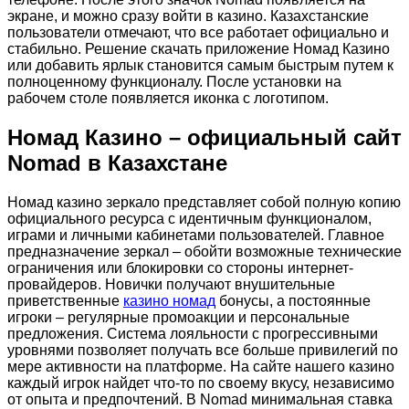
экране, и можно сразу войти в казино. Казахстанские
пользователи отмечают, что все работает официально и
стабильно. Решение скачать приложение Номад Казино
или добавить ярлык становится самым быстрым путем к
полноценному функционалу. После установки на
рабочем столе появляется иконка с логотипом.
Номад Казино – официальный сайт
Nomad в Казахстане
Номад казино зеркало представляет собой полную копию
официального ресурса с идентичным функционалом,
играми и личными кабинетами пользователей. Главное
предназначение зеркал – обойти возможные технические
ограничения или блокировки со стороны интернет-
провайдеров. Новички получают внушительные
приветственные
казино номад
бонусы, а постоянные
игроки – регулярные промоакции и персональные
предложения. Система лояльности с прогрессивными
уровнями позволяет получать все больше привилегий по
мере активности на платформе. На сайте нашего казино
каждый игрок найдет что-то по своему вкусу, независимо
от опыта и предпочтений. В Nomad минимальная ставка