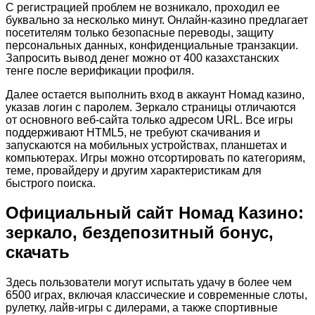
С регистрацией проблем не возникало, проходил ее
буквально за несколько минут. Онлайн-казино предлагает
посетителям только безопасные переводы, защиту
персональных данных, конфиденциальные транзакции.
Запросить вывод денег можно от 400 казахстанских
тенге после верификации профиля.
Далее остается выполнить вход в аккаунт Номад казино,
указав логин с паролем. Зеркало страницы отличаются
от основного веб-сайта только адресом URL. Все игры
поддерживают HTML5, не требуют скачивания и
запускаются на мобильных устройствах, планшетах и
компьютерах. Игры можно отсортировать по категориям,
теме, провайдеру и другим характеристикам для
быстрого поиска.
Официальный сайт Номад Казино:
зеркало, бездепозитный бонус,
скачать
Здесь пользователи могут испытать удачу в более чем
6500 играх, включая классические и современные слоты,
рулетку, лайв-игры с дилерами, а также спортивные