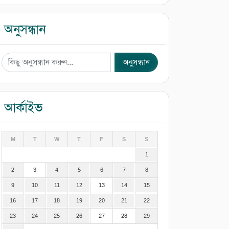
অনুসন্ধান
আর্কাইভ
M
T
W
T
F
S
S
1
2
3
4
5
6
7
8
9
10
11
12
13
14
15
16
17
18
19
20
21
22
23
24
25
26
27
28
29