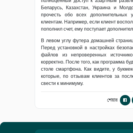
полноценный доступ к азартным развле
Беларусь, Казахстан, Украина и Мол
прочесть обо всех дополнительных у
клиентам. Например, если клиент восполь
пополнил счет, ему поступает дополните
В левом углу футера домашней страниц
Перед установкой в настройках безопа
файлов из непроверенных источнико
корректно. После того, как программа бу
столе смартфона. Как видите, у букме
которые, по отзывам клиентов за посл
свести к минимуму.
শেয়ার