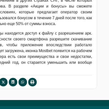
чениям в других странах СНГ, в числе которых
дова. В разделе «Акции и бонусы» вы сможете
словиях, которые предлагает оператор своим
зовался бонусом в течение 7 дней после того, как
льно еще 50% от суммы взноса.
ы находится доступ к файлу с разрешением арк.
сности своего смартфона разрешите скачивание
в, чтобы приложение впоследствии работало
дет загружена, иконка Mostbet появится на рабочем
кера есть свои преимущества и свои недостатки,
едний год, он старается уменьшить или вообще