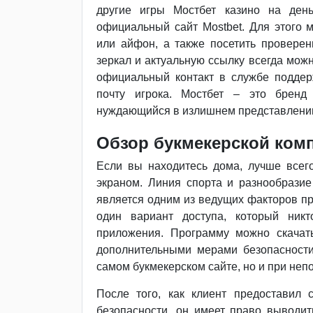
другие игры Мостбет казино на день
официальный сайт Mostbet. Для этого 
или айфон, а также посетить проверен
зеркал и актуальную ссылку всегда можн
официальный контакт в службе поддер
почту игрока. Мостбет – это бренд
нуждающийся в излишнем представлени
Обзор букмекерской комп
Если вы находитесь дома, лучше всег
экраном. Линия спорта и разнообразие
является одним из ведущих факторов п
один вариант доступа, который ник
приложения. Программу можно скачать
дополнительными мерами безопасност
самом букмекерском сайте, но и при непо
После того, как клиент предоставил
безопасности, он имеет право выводит