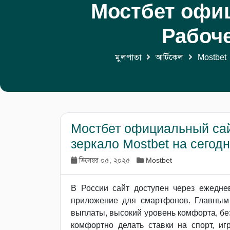
Мостбет офиц
Рабоче
মুলপাতা
আর্টিকেল
Mostbet
Мостбет официальный сайт
зеркало Mostbet на сегод
ডিসেম্বর ০৫, ২০২৫
Mostbet
В России сайт доступен через ежедне
приложение для смартфонов. Главным
выплаты, высокий уровень комфорта, бе
комфортно делать ставки на спорт, и